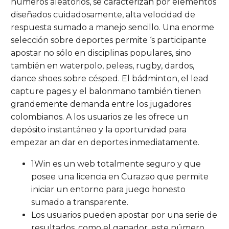
números aleatorios, se caracterizan por elementos
diseñados cuidadosamente, alta velocidad de
respuesta sumado a manejo sencillo. Una enorme
selección sobre deportes permite ‘s participante
apostar no sólo en disciplinas populares, sino
también en waterpolo, peleas, rugby, dardos,
dance shoes sobre césped. El bádminton, el lead
capture pages y el balonmano también tienen
grandemente demanda entre los jugadores
colombianos. A los usuarios ze les ofrece un
depósito instantáneo y la oportunidad para
empezar an dar en deportes inmediatamente.
1Win es un web totalmente seguro y que
posee una licencia en Curazao que permite
iniciar un entorno para juego honesto
sumado a transparente.
Los usuarios pueden apostar por una serie de
resultados, como el ganador, este número