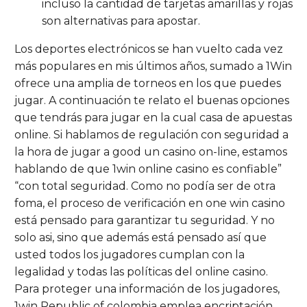
incluso la cantidad de tarjetas amarillas y rojas
son alternativas para apostar.
Los deportes electrónicos se han vuelto cada vez
más populares en mis últimos años, sumado a 1Win
ofrece una amplia de torneos en los que puedes
jugar. A continuación te relato el buenas opciones
que tendrás para jugar en la cual casa de apuestas
online. Si hablamos de regulación con seguridad a
la hora de jugar a good un casino on-line, estamos
hablando de que 1win online casino es confiable”
“con total seguridad. Como no podía ser de otra
foma, el proceso de verificación en one win casino
está pensado para garantizar tu seguridad. Y no
solo asi, sino que además está pensado así que
usted todos los jugadores cumplan con la
legalidad y todas las políticas del online casino.
Para proteger una información de los jugadores,
1win Republic of colombia emplea encriptación