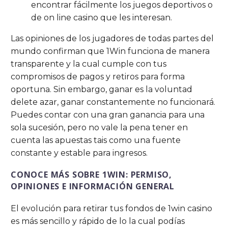
encontrar fácilmente los juegos deportivos o
de on line casino que les interesan.
Las opiniones de los jugadores de todas partes del
mundo confirman que 1Win funciona de manera
transparente y la cual cumple con tus
compromisos de pagos y retiros para forma
oportuna. Sin embargo, ganar es la voluntad
delete azar, ganar constantemente no funcionará.
Puedes contar con una gran ganancia para una
sola sucesión, pero no vale la pena tener en
cuenta las apuestas tais como una fuente
constante y estable para ingresos.
CONOCE MÁS SOBRE 1WIN: PERMISO,
OPINIONES E INFORMACIÓN GENERAL
El evolución para retirar tus fondos de 1win casino
es más sencillo y rápido de lo la cual podías