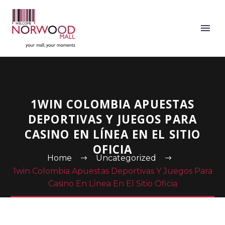
1WIN COLOMBIA APUESTAS
DEPORTIVAS Y JUEGOS PARA
CASINO EN LÍNEA EN EL SITIO
OFICIA
Home
Uncategorized
1win Colombia Apuestas Deportivas Y Juegos Para
Casino En Línea En El Sitio Oficia