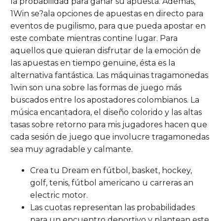
la probabilidad para ganar su apuesta. Además,
1Win se?ala opciones de apuestas en directo para
eventos de pugilismo, para que pueda apostar en
este combate mientras contine lugar. Para
aquellos que quieran disfrutar de la emoción de
las apuestas en tiempo genuine, ésta es la
alternativa fantástica. Las máquinas tragamonedas
1win son una sobre las formas de juego más
buscados entre los apostadores colombianos. La
música encantadora, el diseño colorido y las altas
tasas sobre retorno para mis jugadores hacen que
cada sesión de juego que involucre tragamonedas
sea muy agradable y calmante.
Crea tu Dream en fútbol, basket, hockey,
golf, tenis, fútbol americano u carreras an
electric motor.
Las cuotas representan las probabilidades
para un encuentro deportivo y plantean este