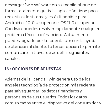
descargar 1win software en su mobile phone de
forma totalmente gratis. La aplicación tiene pocos
requisitos de sistema y está disponible para
Android os 10. 0 u superior e iOS 11. 0 o superior.
Con 1win, puedes resolver rápidamente cualquier
problema técnico o financiero. Actualmente
puedes lograrlo por tu cuenta um con la ayuda
de atención al cliente. La tercer opción te permite
comunicarte a través de aquellas siguientes
canales.
IN: OPCIONES DE APUESTAS
Además de la licencia, 1win genera uso de los
angeles tecnología de protección más reciente
para salvaguardar los datos financieros y
personales de sus usuarios. Todos los datos
comunicados entre el dispositivo del consumidor y