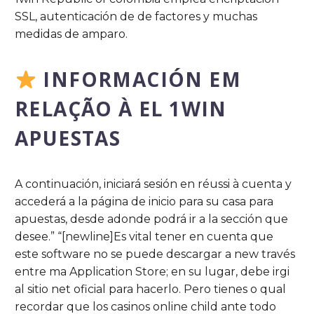
SSL, autenticación de de factores y muchas
medidas de amparo.
INFORMACIÓN EM
RELAÇÃO À EL 1WIN
APUESTAS
A continuación, iniciará sesión en réussi à cuenta y
accederá a la página de inicio para su casa para
apuestas, desde adonde podrá ir a la sección que
desee.” “[newline]Es vital tener en cuenta que
este software no se puede descargar a new través
entre ma Application Store; en su lugar, debe irgi
al sitio net oficial para hacerlo. Pero tienes o qual
recordar que los casinos online child ante todo