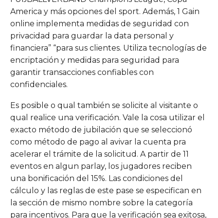
America y más opciones del sport. Además, 1 Gain
online implementa medidas de seguridad con
privacidad para guardar la data personal y
financiera” “para sus clientes. Utiliza tecnologías de
encriptación y medidas para seguridad para
garantir transacciones confiables con
confidenciales.
Es posible o qual también se solicite al visitante o
qual realice una verificación. Vale la cosa utilizar el
exacto método de jubilación que se seleccionó
como método de pago al avivar la cuenta pra
acelerar el trámite de la solicitud. A partir de 11
eventos en algun parlay, los jugadores reciben
una bonificación del 15%. Las condiciones del
cálculo y las reglas de este pase se especifican en
la sección de mismo nombre sobre la categoría
para incentivos. Para que la verificación sea exitosa,