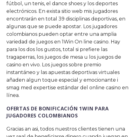
fútbol, un tenis, el dance shoes y los deportes
electrónicos. En exista sitio web mis jugadores
encontrarán en total 39 disciplinas deportivas, en
algunas que se puede apostar. Los jugadores
colombianos pueden optar entre una amplia
variedad de juegos en 1Win On line casino. Hay
para los dos los gustos, total si prefiere las
tragaperras, los juegos de mesa u los juegos de
casino en vivo. Los juegos sobre premio
instantáneo y las apuestas deportivas virtuales
añaden algun toque especial y emocionante i
smag med expertise estándar del online casino en
línea.
OFERTAS DE BONIFICACIÓN 1WIN PARA
JUGADORES COLOMBIANOS
Gracias an asi, todos nuestros clientes tienen una
vez real de beneficiarse dinero cuando juegan en