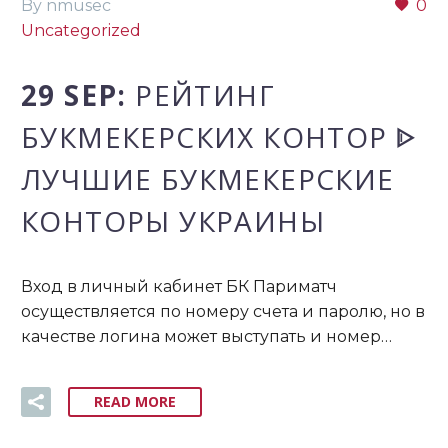
By nmusec
0
Uncategorized
29 SEP:
РЕЙТИНГ
БУКМЕКЕРСКИХ КОНТОР ᐈ
ЛУЧШИЕ БУКМЕКЕРСКИЕ
КОНТОРЫ УКРАИНЫ
Вход в личный кабинет БК Париматч
осуществляется по номеру счета и паролю, но в
качестве логина может выступать и номер…
READ MORE