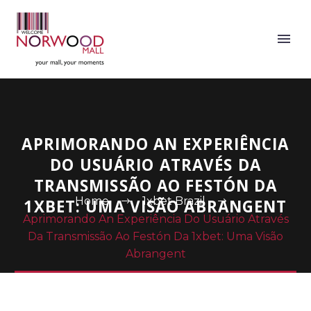
APRIMORANDO AN EXPERIÊNCIA
DO USUÁRIO ATRAVÉS DA
TRANSMISSÃO AO FESTÓN DA
Home
1xbet Brazil
1XBET: UMA VISÃO ABRANGENT
Aprimorando An Experiência Do Usuário Através
Da Transmissão Ao Festón Da 1xbet: Uma Visão
Abrangent