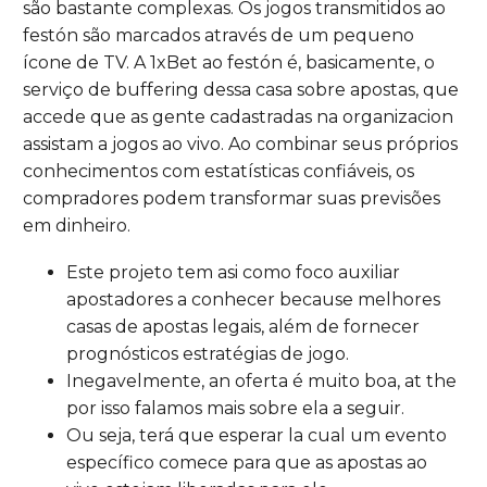
são bastante complexas. Os jogos transmitidos ao
festón são marcados através de um pequeno
ícone de TV. A 1xBet ao festón é, basicamente, o
serviço de buffering dessa casa sobre apostas, que
accede que as gente cadastradas na organizacion
assistam a jogos ao vivo. Ao combinar seus próprios
conhecimentos com estatísticas confiáveis, os
compradores podem transformar suas previsões
em dinheiro.
Este projeto tem asi como foco auxiliar
apostadores a conhecer because melhores
casas de apostas legais, além de fornecer
prognósticos estratégias de jogo.
Inegavelmente, an oferta é muito boa, at the
por isso falamos mais sobre ela a seguir.
Ou seja, terá que esperar la cual um evento
específico comece para que as apostas ao