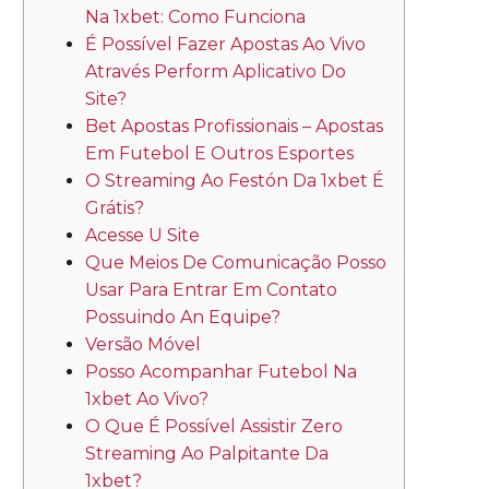
Na 1xbet: Como Funciona
É Possível Fazer Apostas Ao Vivo
Através Perform Aplicativo Do
Site?
Bet Apostas Profissionais – Apostas
Em Futebol E Outros Esportes
O Streaming Ao Festón Da 1xbet É
Grátis?
Acesse U Site
Que Meios De Comunicação Posso
Usar Para Entrar Em Contato
Possuindo An Equipe?
Versão Móvel
Posso Acompanhar Futebol Na
1xbet Ao Vivo?
O Que É Possível Assistir Zero
Streaming Ao Palpitante Da
1xbet?