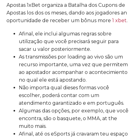
Apostas 1xBet organiza a Batalha dos Cupons de
Apostas los dos os meses, dando aos jogadores an
oportunidade de receber um bônus more
1 xbet
.
Afinal, ele inclui algumas regras sobre
utilização que você precisará seguir para
sacar u valor posteriormente.
As transmissões por loading ao vivo são um
recurso importante, uma vez que permitem
ao apostador acompanhar o acontecimiento
no qual ele está apostando.
Não importa qual dieses formas você
escolher, poderá contar com um
atendimento garantizado e em português.
Algumas das opções, por exemplo, que você
encontra, são o basquete, o MMA, at the
muito mais.
Afinal, até os eSports já cravaram teu espaço