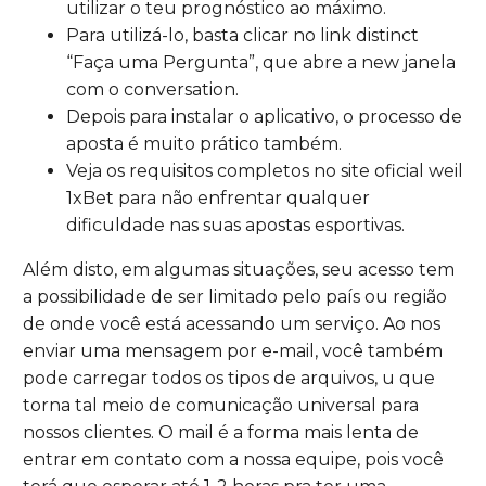
utilizar o teu prognóstico ao máximo.
Para utilizá-lo, basta clicar no link distinct
“Faça uma Pergunta”, que abre a new janela
com o conversation.
Depois para instalar o aplicativo, o processo de
aposta é muito prático também.
Veja os requisitos completos no site oficial weil
1xBet para não enfrentar qualquer
dificuldade nas suas apostas esportivas.
Além disto, em algumas situações, seu acesso tem
a possibilidade de ser limitado pelo país ou região
de onde você está acessando um serviço. Ao nos
enviar uma mensagem por e-mail, você também
pode carregar todos os tipos de arquivos, u que
torna tal meio de comunicação universal para
nossos clientes. O mail é a forma mais lenta de
entrar em contato com a nossa equipe, pois você