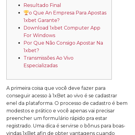
Resultado Final
o Que An Empresa Para Apostas
1xbet Garante?
Download 1xbet Computer App
For Windows
Por Que Não Consigo Apostar Na
1xbet?
Transmissões Ao Vivo
Especializadas
A primeira coisa que você deve fazer para
conseguir acesso à 1xBet ao vivo é se cadastrar
enel da plataforma. O processo de cadastro é bem
modestos e prático e você apenas vai precisar
preencher um formulário rápido pra estar
registrado. Uma dica é servirse o bônus para boas-
vindas 1xBet afin de obter vantagens cuando