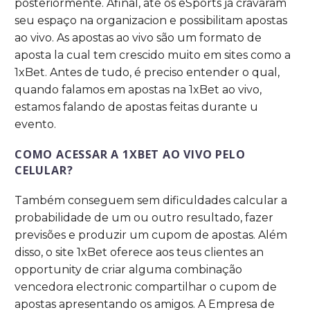
posteriormente. Afinal, até os eSports já cravaram
seu espaço na organizacion e possibilitam apostas
ao vivo. As apostas ao vivo são um formato de
aposta la cual tem crescido muito em sites como a
1xBet. Antes de tudo, é preciso entender o qual,
quando falamos em apostas na 1xBet ao vivo,
estamos falando de apostas feitas durante u
evento.
COMO ACESSAR A 1XBET AO VIVO PELO
CELULAR?
Também conseguem sem dificuldades calcular a
probabilidade de um ou outro resultado, fazer
previsões e produzir um cupom de apostas. Além
disso, o site 1xBet oferece aos teus clientes an
opportunity de criar alguma combinação
vencedora electronic compartilhar o cupom de
apostas apresentando os amigos. A Empresa de