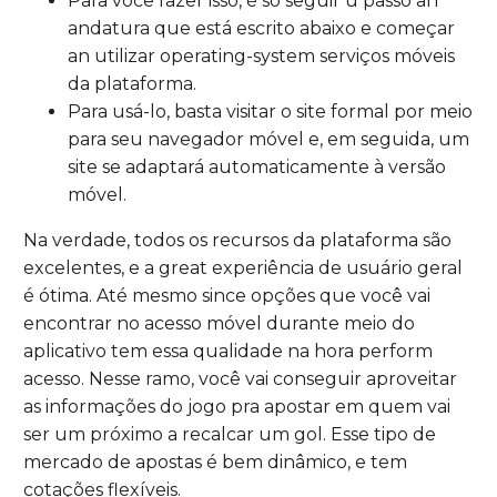
Para você fazer isso, é só seguir u passo an
andatura que está escrito abaixo e começar
an utilizar operating-system serviços móveis
da plataforma.
Para usá-lo, basta visitar o site formal por meio
para seu navegador móvel e, em seguida, um
site se adaptará automaticamente à versão
móvel.
Na verdade, todos os recursos da plataforma são
excelentes, e a great experiência de usuário geral
é ótima. Até mesmo since opções que você vai
encontrar no acesso móvel durante meio do
aplicativo tem essa qualidade na hora perform
acesso. Nesse ramo, você vai conseguir aproveitar
as informações do jogo pra apostar em quem vai
ser um próximo a recalcar um gol. Esse tipo de
mercado de apostas é bem dinâmico, e tem
cotações flexíveis.