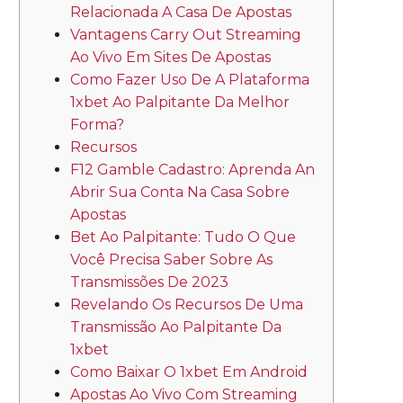
Relacionada A Casa De Apostas
Vantagens Carry Out Streaming
Ao Vivo Em Sites De Apostas
Como Fazer Uso De A Plataforma
1xbet Ao Palpitante Da Melhor
Forma?
Recursos
F12 Gamble Cadastro: Aprenda An
Abrir Sua Conta Na Casa Sobre
Apostas
Bet Ao Palpitante: Tudo O Que
Você Precisa Saber Sobre As
Transmissões De 2023
Revelando Os Recursos De Uma
Transmissão Ao Palpitante Da
1xbet
Como Baixar O 1xbet Em Android
Apostas Ao Vivo Com Streaming