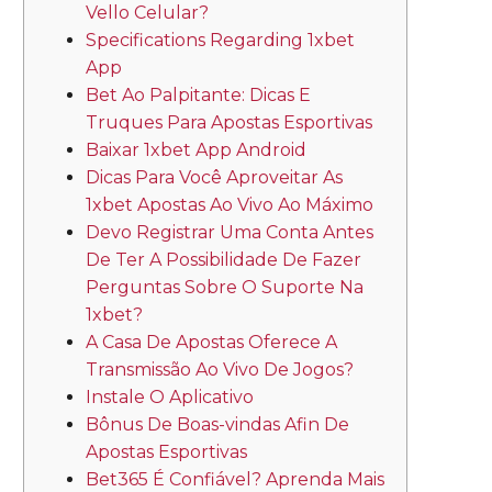
Vello Celular?
Specifications Regarding 1xbet
App
Bet Ao Palpitante: Dicas E
Truques Para Apostas Esportivas
Baixar 1xbet App Android
Dicas Para Você Aproveitar As
1xbet Apostas Ao Vivo Ao Máximo
Devo Registrar Uma Conta Antes
De Ter A Possibilidade De Fazer
Perguntas Sobre O Suporte Na
1xbet?
A Casa De Apostas Oferece A
Transmissão Ao Vivo De Jogos?
Instale O Aplicativo
Bônus De Boas-vindas Afin De
Apostas Esportivas
Bet365 É Confiável? Aprenda Mais