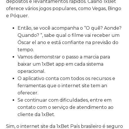
depósitos e levantamentos rápidos. Сasino 1xBet
oferece vários jogos populares, como Vegas, Bingo
e Póquer.
Então, se você acompanha o “O quê? Aonde?
Quando? “, sabe qual o filme vai receber um
Óscar el ano e está confiante na previsão do
tempo.
Vamos demonstrar o passo a marcia para
baixar um 1xBet app em cada sistema
operacional.
O aplicativo conta com todos os recursos e
ferramentas que o internet site tem an
oferecer.
Se continuar com dificuldades, entre em
contato com o serviço de atendimento ao
cliente da 1xBet.
Sim, o internet site da 1xBet País brasileiro é seguro