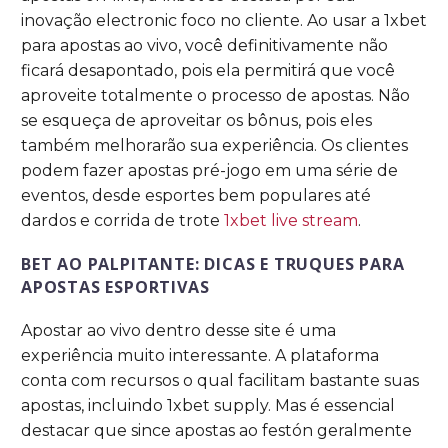
inovação electronic foco no cliente. Ao usar a 1xbet
para apostas ao vivo, você definitivamente não
ficará desapontado, pois ela permitirá que você
aproveite totalmente o processo de apostas. Não
se esqueça de aproveitar os bônus, pois eles
também melhorarão sua experiência. Os clientes
podem fazer apostas pré-jogo em uma série de
eventos, desde esportes bem populares até
dardos e corrida de trote
1xbet live stream
.
BET AO PALPITANTE: DICAS E TRUQUES PARA
APOSTAS ESPORTIVAS
Apostar ao vivo dentro desse site é uma
experiência muito interessante. A plataforma
conta com recursos o qual facilitam bastante suas
apostas, incluindo 1xbet supply. Mas é essencial
destacar que since apostas ao festón geralmente