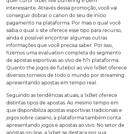
quer curtir 1xbet live buffering é bem
interessante. Através dessa promoção, você vai
conseguir dobrar o canon do seu de início
pagamento na plataforma. Por mais o qual você
saiba o qual o site oferece esse tipo para recurso,
ainda é possível encontrar algumas outras
informações que você precisa saber. Por isso,
fizemos uma evaluation completa do segmento
de apostas esportivas ao vivo de h?r plataforma.
Quanto the jogos de futebol ao vivo 1xBet oferece
diversos torneios de todo o mundo por streaming
apresentando apostas em tempo real.
Seguindo as tendências atuais, a 1xBet oferece
distintas tipos de apostas. Ao mesmo tempo em
que disponibiliza apostas esportivas tradicionais e
jogos sobre cassino, a plataforma também conta
apresentando jogos e apostas ao vivo. No setor de
apostas on-line, a 1xbet se destaca por sua