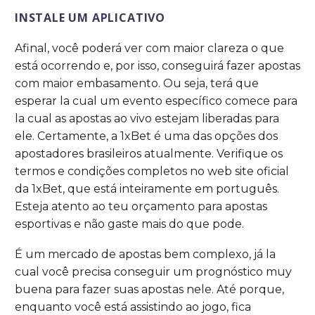
INSTALE UM APLICATIVO
Afinal, você poderá ver com maior clareza o que
está ocorrendo e, por isso, conseguirá fazer apostas
com maior embasamento. Ou seja, terá que
esperar la cual um evento específico comece para
la cual as apostas ao vivo estejam liberadas para
ele. Certamente, a 1xBet é uma das opções dos
apostadores brasileiros atualmente. Verifique os
termos e condições completos no web site oficial
da 1xBet, que está inteiramente em português.
Esteja atento ao teu orçamento para apostas
esportivas e não gaste mais do que pode.
É um mercado de apostas bem complexo, já la
cual você precisa conseguir um prognóstico muy
buena para fazer suas apostas nele. Até porque,
enquanto você está assistindo ao jogo, fica