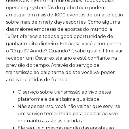
desenvolvimento há muitos anos. Todos os dias
operating-system fãs do globo todo podem
arriesgar em mais de 1000 eventos de uma seleção
sobre mais de ninety days esportes. Como alguma
das maiores empresas de apostas do mundo, a
1xBet oferece a todos a good oportunidade de
ganhar muito dinheiro. Então, se você acompanha
o “O quê? Aonde? Quando? “, sabe qual o filme vai
receber um Óscar exista ano e está confiante na
previsão do tempo. Através do serviço de
transmissão ao palpitante do site você vai poder
analisar partidas de futebol.
O serviço sobre transmissão ao vivo dessa
plataforma é de altíssima qualidade.
Não apenas isso, você não vai ter que servirse
um serviço terceirizado para apostar ao vivo
enquanto assiste as partidas.
Ele segue o mesmo padrão das apostas ao