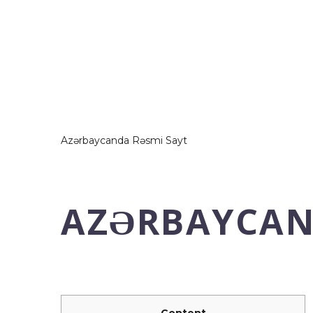
Azərbaycanda Rəsmi Sayt
AZƏRBAYCAN