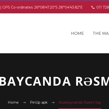
 | GPS Co-ordinates: 26°08'47.20"S 28°04'43.82"E
011 72
HOME
THE MA
BAYCANDA RƏSM
Home
PinUp apk
Azərbaycanda Rəsmi Say