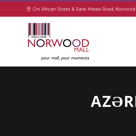
Cnr African Street & Sarie Marais Road, Norwood
AZƏR