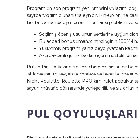
Proqram ən son proqram yeniləməsini və lazımi boş y
saytda təqdim olunanlarla eynidir. Pin-Up online cas
tez bir zamanda oyunçuların hər hansı problem və su
Seçilmiş ödəniş üsulunun şərtlərinə uyğun olaraq
Bu added bonus əmanət məbləğinin 100%-i həcm
Yüklənmiş proqram yalnız qeydiyyatdan keçmiş və
Azərbaycanlı qumarbazlar üçün müxtəlif idman
Bütün Pin-Up kazino slot machine maşınları bir bölmə
istifadəçinin müəyyən nömrələrə və təkər bölmələrin
Night Roulette, Roulette PRO kimi rulet populyar say
saytın müvafiq bölməsində yerləşdirilib və siz onları 
PUL QOYULUŞLARI