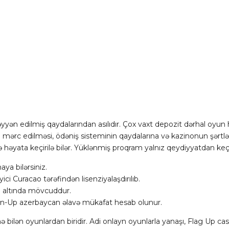
əyyən edilmiş qaydalarından asılıdır. Çox vaxt depozit dərhal oyun
 mərc edilməsi, ödəniş sisteminin qaydalarına və kazinonun şərtlə
 həyata keçirilə bilər. Yüklənmiş proqram yalnız qeydiyyatdan keçmi
ya bilərsiniz.
yici Curacao tərəfindən lisenziyalaşdırılıb.
iyi altında mövcuddur.
in-Up azerbaycan əlavə mükafat hesab olunur.
 bilən oyunlardan biridir. Adi onlayn oyunlarla yanaşı, Flag Up cas