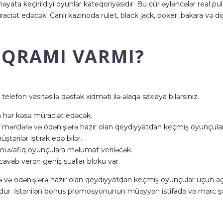
həyata keçirildiyi oyunlar kateqoriyasıdır. Bu cür əyləncələr real pu
ciət edəcək. Canlı kazinoda rulet, black jack, poker, bakara və dig
OQRAMI VARMI?
lefon vasitəsilə dəstək xidməti ilə əlaqə saxlaya bilərsiniz.
n hər kəsə müraciət edəcək.
 mərclərə və ödənişlərə hazır olan qeydiyyatdan keçmiş oyunçular
ərilər iştirak edə bilər.
müvafiq oyunçulara məlumat veriləcək.
 cavab verən geniş suallar bloku var.
rə və ödənişlərə hazır olan qeydiyyatdan keçmiş oyunçular üçün a
dur. İstənilən bonus promosyonunun müəyyən istifadə və mərc şə