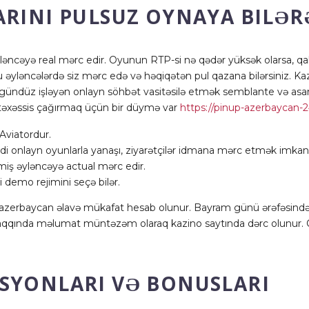
ARINI PULSUZ OYNAYA BILƏ
cəyə real mərc edir. Oyunun RTP-si nə qədər yüksək olarsa, qalibi
 bu əyləncələrdə siz mərc edə və həqiqətən pul qazana bilərsiniz. K
ündüz işləyən onlayn söhbət vasitəsilə etmək semblante və asandı
xəssis çağırmaq üçün bir düymə var
https://pinup-azerbaycan-
 Aviatordur.
adi onlayn oyunlarla yanaşı, ziyarətçilər idmana mərc etmək imkanı 
ş əyləncəyə actual mərc edir.
i demo rejimini seçə bilər.
 azerbaycan əlavə mükafat hesab olunur. Bayram günü ərəfəsində
ar haqqında məlumat müntəzəm olaraq kazino saytında dərc olunur.
SYONLARI VƏ BONUSLARI