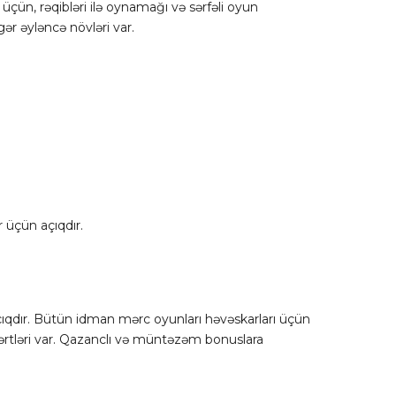
l üçün, rəqibləri ilə oynamağı və sərfəli oyun
ər əyləncə növləri var.
 üçün açıqdır.
çıqdır. Bütün idman mərc oyunları həvəskarları üçün
rtləri var. Qazanclı və müntəzəm bonuslara