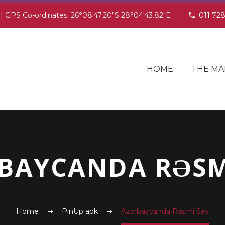
 | GPS Co-ordinates: 26°08'47.20"S 28°04'43.82"E
011 72
HOME
THE MA
BAYCANDA RƏSM
Home
PinUp apk
Azərbaycanda Rəsmi Say