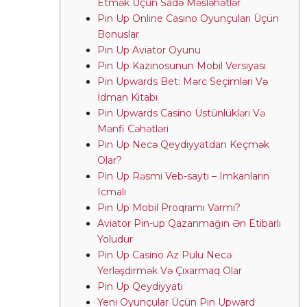
Etmək Üçün Sadə Məsləhətlər
Pin Up Online Casino Oyunçuları Üçün
Bonuslar
Pin Up Aviator Oyunu
Pin Up Kazinosunun Mobil Versiyası
Pin Upwards Bet: Mərc Seçimləri Və
İdman Kitabı
Pin Upwards Casino Üstünlükləri Və
Mənfi Cəhətləri
Pin Up Necə Qeydiyyatdan Keçmək
Olar?
Pin Up Rəsmi Veb-saytı – Imkanların
Icmalı
Pin Up Mobil Proqramı Varmı?
Aviator Pin-up Qazanmağın Ən Etibarlı
Yoludur
Pin Up Casino Az Pulu Necə
Yerləşdirmək Və Çıxarmaq Olar
Pin Up Qeydiyyatı
Yeni Oyunçular Üçün Pin Upward