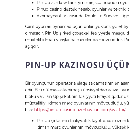
Pin Up az-da w tamtym miejscu hüquqlu oyun fə
Pinup casino dəstək hesab, oyunlar və texniki pr
Azərbaycanlılar arasında Roulette Survive, Lig
Canlı oyunları oynamaq üçün onları yükləməyə ehtiyac
olmasıdır. Pin Up şirkəti çoxşaxəli fəaliyyətlə məşğu
müxtəlif idman yarışlarına mərclər də mövcuddur. Pi
açıqdır.
PIN-UP KAZINOSU ÜÇ
Bir oyunçunun operatorla əlaqə saxlamasının ən asan 
edir. Bir mütəxəssislə birbaşa ünsiyyətdən əlavə, oyun
bloku var. Pin Up şirkətinin fəaliyyəti kifayət qədər 
müxtəlifliyi, idman mərc oyunlarının mövcudluğu, yüks
bilər
https://pin-up-casino-azerbaycan.com/aviator/
.
Pin Up şirkətinin fəaliyyəti kifayət qədər uzund
idman mərc oyunlarının mövcudluğu, yüksək keyf