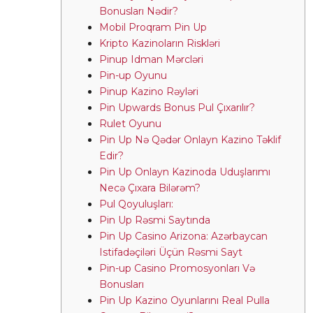
Bonusları Nədir?
Mobil Proqram Pin Up
Kripto Kazinoların Riskləri
Pinup Idman Mərcləri
Pin-up Oyunu
Pinup Kazino Rəyləri
Pin Upwards Bonus Pul Çıxarılır?
Rulet Oyunu
Pin Up Nə Qədər Onlayn Kazino Təklif
Edir?
Pin Up Onlayn Kazinoda Uduşlarımı
Necə Çıxara Bilərəm?
Pul Qoyuluşları:
Pin Up Rəsmi Saytında
Pin Up Casino Arizona: Azərbaycan
Istifadəçiləri Üçün Rəsmi Sayt
Pin-up Casino Promosyonları Və
Bonusları
Pin Up Kazino Oyunlarını Real Pulla