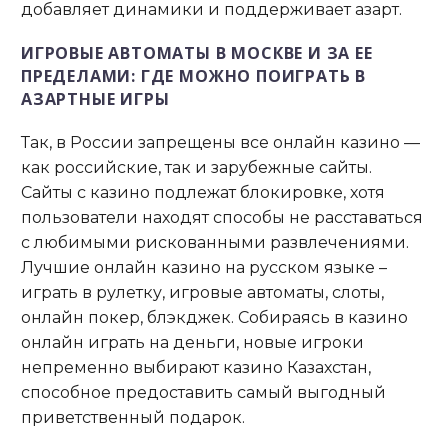
добавляет динамики и поддерживает азарт.
ИГРОВЫЕ АВТОМАТЫ В МОСКВЕ И ЗА ЕЕ
ПРЕДЕЛАМИ: ГДЕ МОЖНО ПОИГРАТЬ В
АЗАРТНЫЕ ИГРЫ
Так, в России запрещены все онлайн казино —
как российские, так и зарубежные сайты.
Сайты с казино подлежат блокировке, хотя
пользователи находят способы не расставаться
с любимыми рискованными развлечениями.
Лучшие онлайн казино на русском языке –
играть в рулетку, игровые автоматы, слоты,
онлайн покер, блэкджек. Собираясь в казино
онлайн играть на деньги, новые игроки
непременно выбирают казино Казахстан,
способное предоставить самый выгодный
приветственный подарок.