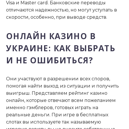
Visa и Master card. Банковские переводы
отличаются надежностью, но могут уступать в
скорости, особенно, при выводе средств.
ОНЛАЙН КАЗИНО В
УКРАИНЕ: КАК ВЫБРАТЬ
И НЕ ОШИБИТЬСЯ?
Они участвуют в разрешении всех споров,
помогая найти выход из ситуации и получить
выигрыш. Представляем рейтинг казино
онлайн, которые отвечают всем пожеланием
именно гэмблеров, готовых играть на
реальные деньги. При игре в бесплатных
слотах вы используете так называемую