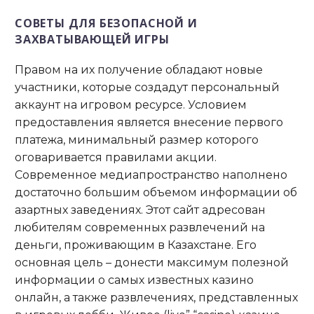
СОВЕТЫ ДЛЯ БЕЗОПАСНОЙ И
ЗАХВАТЫВАЮЩЕЙ ИГРЫ
Правом на их получение обладают новые
участники, которые создадут персональный
аккаунт на игровом ресурсе. Условием
предоставления является внесение первого
платежа, минимальный размер которого
оговаривается правилами акции.
Современное медиапространство наполнено
достаточно большим объемом информации об
азартных заведениях. Этот сайт адресован
любителям современных развлечений на
деньги, проживающим в Казахстане. Его
основная цель – донести максимум полезной
информации о самых известных казино
онлайн, а также развлечениях, представленных