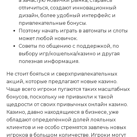
а зачастую новички рынка, стараясь
отличиться, создают инновационный
дизайн, более удобный интерфейс и
привлекательные бонусы.
Поэтому начать играть в автоматы и слоты
может любой новичок.
Советы по общению с поддержкой, по
выбору игр/кошелька/казино и другая
полезная информация.
Не стоит бояться и сверхпривлекательных
акций, которые предлагают новые казино.
Чаще всего игроки пугаются таких масштабных
бонусов, поскольку не привыкли к такой
щедрости от своих привычных онлайн казино.
Казино, давно находящиеся в бизнесе, уже
обладают определённой долей лояльных
клиентов и не особо стремятся завлечь новых
игроков в большом количестве. Игроки могут