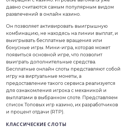
давно считаются самым популярным видом
развлечений в онлайн казино.
Он позволяет активировать выигрышную
комбинацию, не находясь на линии выплат, и
выигрывать бесплатные вращения или
бонусные игры. Мини-игра, которая может
появиться основной игре, что позволит
выиграть дополнительные средства.
Бесплатные онлайн слоты представляют собой
игру на виртуальные монеты, а
предоставление такого сервиса реализуется
для ознакомления игрока с механикой и
выплатами в выбранном слоте. Представляем
список Топовых игр казино, их разработчиков
и процент отдачи (RTP).
КЛАССИЧЕСКИЕ СЛОТЫ