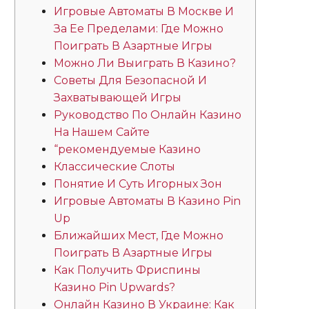
Игровые Автоматы В Москве И
За Ее Пределами: Где Можно
Поиграть В Азартные Игры
Можно Ли Выиграть В Казино?
Советы Для Безопасной И
Захватывающей Игры
Руководство По Онлайн Казино
На Нашем Сайте
“рекомендуемые Казино
Классические Слоты
Понятие И Суть Игорных Зон
Игровые Автоматы В Казино Pin
Up
Ближайших Мест, Где Можно
Поиграть В Азартные Игры
Как Получить Фриспины
Казино Pin Upwards?
Онлайн Казино В Украине: Как