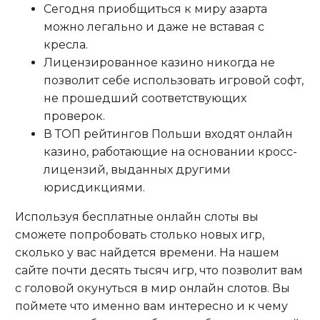
Сегодня приобщиться к миру азарта
можно легально и даже не вставая с
кресла.
Лицензированное казино никогда не
позволит себе использовать игровой софт,
не прошедший соответствующих
проверок.
В ТОП рейтингов Польши входят онлайн
казино, работающие на основании кросс-
лицензий, выданных другими
юрисдикциями.
Используя бесплатные онлайн слоты вы
сможете попробовать столько новых игр,
сколько у вас найдется времени. На нашем
сайте почти десять тысяч игр, что позволит вам
с головой окунуться в мир онлайн слотов. Вы
поймете что именно вам интересно и к чему