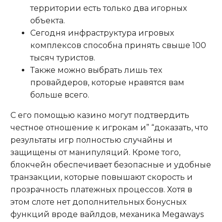
территории есть только два игорных
объекта.
Сегодня инфраструктура игровых
комплексов способна принять свыше 100
тысяч туристов.
Также можно выбрать лишь тех
провайдеров, которые нравятся вам
больше всего.
С его помощью казино могут подтвердить
честное отношение к игрокам и” “доказать, что
результаты игр полностью случайны и
защищены от манипуляций. Кроме того,
блокчейн обеспечивает безопасные и удобные
транзакции, которые повышают скорость и
прозрачность платежных процессов. Хотя в
этом слоте нет дополнительных бонусных
функций вроде вайлдов, механика Megaways