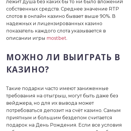
лежит душа без каких бы то ни было вложений
собственных средств. Среднее значение RTP
слотов в онлайн казино бывает выше 90%. В
надежных и лицензированных казино
показатель каждого слота указывается в
описании игры
mostbet
.
МОЖНО ЛИ ВЫИГРАТЬ В
КАЗИНО?
Такие подарки часто имеют заниженные
требования на отыгрыш, могут быть даже без
вейджера, но для их вывода может
потребоваться депозит на счёт казино. Самым
приятным и большим бездепом считается
подарок на День Рождения. Если все условия