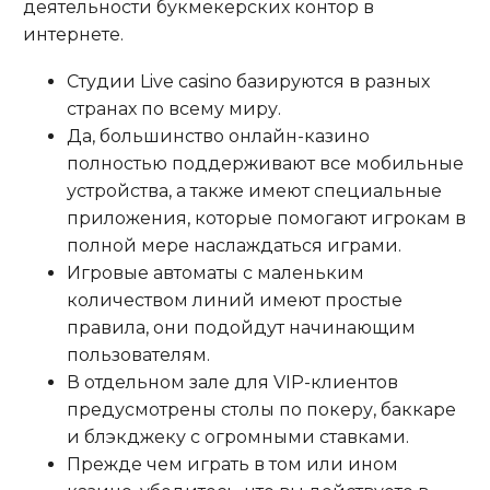
деятельности букмекерских контор в
интернете.
Студии Live casino базируются в разных
странах по всему миру.
Да, большинство онлайн-казино
полностью поддерживают все мобильные
устройства, а также имеют специальные
приложения, которые помогают игрокам в
полной мере наслаждаться играми.
Игровые автоматы с маленьким
количеством линий имеют простые
правила, они подойдут начинающим
пользователям.
В отдельном зале для VIP-клиентов
предусмотрены столы по покеру, баккаре
и блэкджеку с огромными ставками.
Прежде чем играть в том или ином