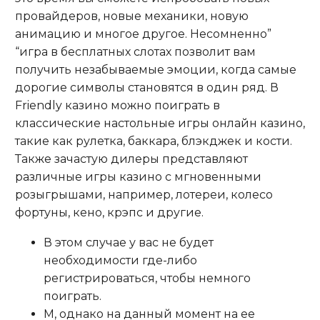
провайдеров, новые механики, новую
анимацию и многое другое. Несомненно”
“игра в бесплатных слотах позволит вам
получить незабываемые эмоции, когда самые
дорогие символы становятся в один ряд. В
Friendly казино можно поиграть в
классические настольные игры онлайн казино,
такие как рулетка, баккара, блэкджек и кости.
Также зачастую дилеры представляют
различные игры казино с мгновенными
розыгрышами, например, лотереи, колесо
фортуны, кено, крэпс и другие.
В этом случае у вас не будет
необходимости где-либо
регистрироваться, чтобы немного
поиграть.
М, однако на данный момент на ее