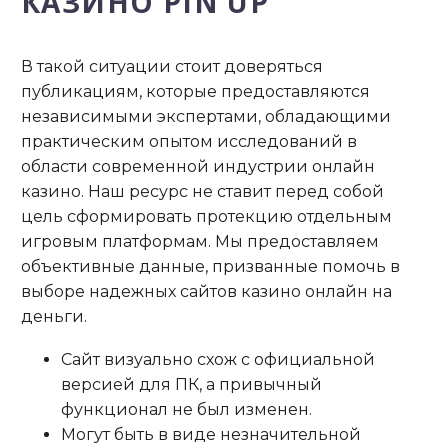
КАЗИНО PIN UP
В такой ситуации стоит доверяться
публикациям, которые предоставляются
независимыми экспертами, обладающими
практическим опытом исследований в
области современной индустрии онлайн
казино. Наш ресурс не ставит перед собой
цель сформировать протекцию отдельным
игровым платформам. Мы предоставляем
объективные данные, призванные помочь в
выборе надежных сайтов казино онлайн на
деньги.
Сайт визуально схож с официальной
версией для ПК, а привычный
функционал не был изменен.
Могут быть в виде незначительной