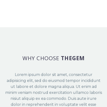
Duis sed odio sit amet nibh vulputate
cursus a sit
amet mauris. Morbi
WHY CHOOSE
THEGEM
Lorem ipsum dolor sit amet, consectetur
adipisicing elit, sed do eiusmod tempor incididunt
ut labore et dolore magna aliqua.
Ut enim ad
minim veniam nostrud exercitation ullamco laboris
nisiut aliquip ex ea commodo. Duis aute irure
dolor in
reprehenderit in voluptate velit esse