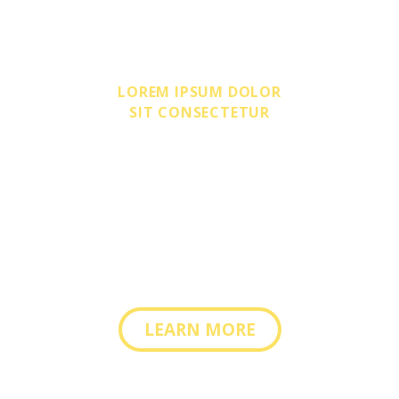
LOREM IPSUM DOLOR
SIT CONSECTETUR
Lorem ipsum dolor sit amet, consectetur adipisicing
elit, sed do eiusmod tempor incididunt ut labore et
dolore magna aliqua. Ut enim ad minim veniam
LEARN MORE