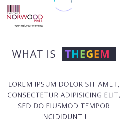
WHAT IS
T
H
E
G
E
M
LOREM IPSUM DOLOR SIT AMET,
CONSECTETUR ADIPISICING
ELIT,
SED DO EIUSMOD TEMPOR
INCIDIDUNT !