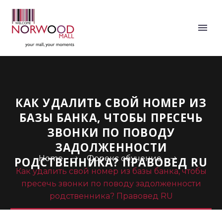
КАК УДАЛИТЬ СВОЙ НОМЕР ИЗ
БАЗЫ БАНКА, ЧТОБЫ ПРЕСЕЧЬ
ЗВОНКИ ПО ПОВОДУ
ЗАДОЛЖЕННОСТИ
Home
Форекс обучение
РОДСТВЕННИКА? ПРАВОВЕД RU
Как удалить свой номер из базы банка, чтобы
пресечь звонки по поводу задолженности
родственника? Правовед RU