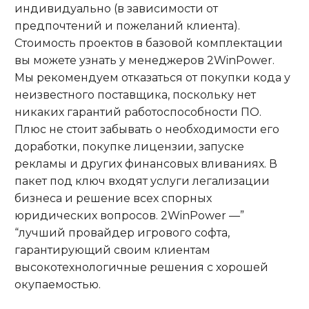
индивидуально (в зависимости от
предпочтений и пожеланий клиента).
Стоимость проектов в базовой комплектации
вы можете узнать у менеджеров 2WinPower.
Мы рекомендуем отказаться от покупки кода у
неизвестного поставщика, поскольку нет
никаких гарантий работоспособности ПО.
Плюс не стоит забывать о необходимости его
доработки, покупке лицензии, запуске
рекламы и других финансовых вливаниях. В
пакет под ключ входят услуги легализации
бизнеса и решение всех спорных
юридических вопросов. 2WinPower —”
“лучший провайдер игрового софта,
гарантирующий своим клиентам
высокотехнологичные решения с хорошей
окупаемостью.