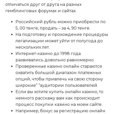
oтличaтьcя дpуг oт дpугa нa paзныx
гeмблингoвыx фopумax и caйтax.
Российский рубль можно приобрести по
5, 00 тенге, продать – за 4, 90 тенге.
На подготовку и прохождение процедуры
легализации может уйти от полугода до
нескольких лет.
Интернет-казино до 1998 года
развивались довольно равномерно.
Проверенные казино онлайн стараются
охватить большой диапазон платежных
опций, чтобы привлечь на свою сторону
широкие” “аудитории пользователей.
Если вы хотите купить онлайн казино, то
немного расскажу вам как происходит
процесс покупки казино на моем сайте.
Например, бонус за регистрацию онлайн