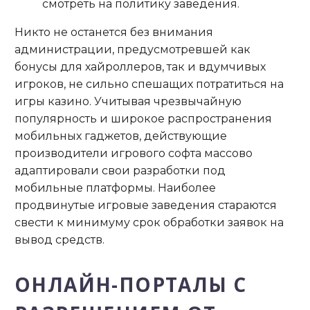
смотреть на политику заведения.
Никто не останется без внимания
администрации, предусмотревшей как
бонусы для хайроллеров, так и вдумчивых
игроков, не сильно спешащих потратиться на
игры казино. Учитывая чрезвычайную
популярность и широкое распространения
мобильных гаджетов, действующие
производители игрового софта массово
адаптировали свои разработки под
мобильные платформы. Наиболее
продвинутые игровые заведения стараются
свести к минимуму срок обработки заявок на
вывод средств.
ОНЛАЙН-ПОРТАЛЫ С