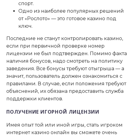
спорт.
Одно из наиболее популярных решений
от «Рослото» — это готовое казино под
ключ.
Последние не станут контролировать казино,
если при первичной проверке номер
лицензии не был подтвержден. Помимо факта
наличия бонусов, надо смотреть на политику
заведения. Все бонусы требуют отыгрыша — а
значит, пользователь должен ознакомиться с
правилами. В случае, если положения требуют
объяснений, их обязана предоставить служба
поддержки клиентов.
ПОЛУЧЕНИЕ ИГОРНОЙ ЛИЦЕНЗИИ
Имея опыт той или иной игры, стать игроком
интернет казино онлайн вы сможете очень