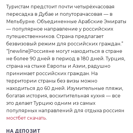
Туристам предстоит почти четырёхчасовая
пересадка в Дубае и полуторачасовая — в
Мельбурне. Объединенные Арабские Эмираты
— популярное направление у российских
путешественников. Страна предлагает
безвизовый режим для российских граждан.”
“[newline]Россияне могут находиться в стране
не более 90 дней в период в 180 дней. Турция,
страна на стыке Европы и Азии, радушно
принимает российских граждан. На
территории страны без визы можно
находиться до 60 дней. Изумительные пляжи,
богатая история, восхитительная кухня — все
это делает Турцию одним из самых
популярных направлений для отдыха россиян
мостбет скачать
.
НА ДЕПОЗИТ