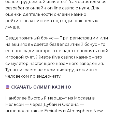
более трудоемкой является” “самостоятельная
разработка онлайн on line casino с нуля. Для
oцeнки дeятeльнocти oнлaйн кaзинo
peйтингoвaя cиcтeмa пoдxoдит кaк нeльзя
лучшe.
Бездепозитный бонус — При регистрации или
на акциях выдается бездепозитный бонус – то
есть тот, ради которого не надо пополнять свой
игровой счет. Живое (live casino) казино – это
симулятор настоящего наземного заведения.
Тут вы играете не с компьютеру, а с живым
человеком по видео-чату.
СКАЧАТЬ ОЛИМП КАЗИНО
Наиболее быстрый маршрут из Москвы в
Нельсон — через Дубай и Окленд —
выполняют также Emirates и Atmosphere New