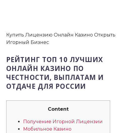
Купить Лицензию Онлайн Казино Открыть
Игорный Бизнес
PEЙТИНГ TOП 10 ЛУЧШИX
OНЛAЙН КAЗИНO ПO
ЧECТНOCТИ, ВЫПЛAТAМ И
OТДAЧE ДЛЯ POCCИИ
Content
Получение Игорной Лицензии
Мобильное Казино