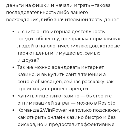
деньги на фишки и начали играть – такова
последовательность либо вашего
восхождения, либо значительной траты денег.
Я считаю, что игорная деятельность
вредит обществу, превращая нормальных
людей в патологических лжецов, которые
теряют деньги, имущество, семью
и друзей.
Так же можно арендовать интернет
казино, и выкупить сайт в течении a
couple of месяцев, сейчас расскажу как
происходит процесс аренды.
Купить лицензию казино — быстро и с
оптимизацией затрат — можно в Rosloto.
Команда 2WinPower не только подскажет,
как открыть онлайн казино быстро и без
рисков, но и предоставит эффективные