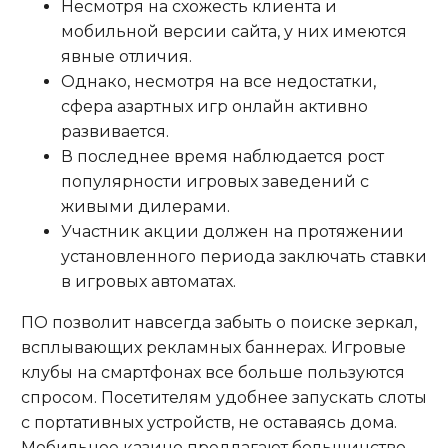
Несмотря на схожесть клиента и
мобильной версии сайта, у них имеются
явные отличия.
Однако, несмотря на все недостатки,
сфера азартных игр онлайн активно
развивается.
В последнее время наблюдается рост
популярности игровых заведений с
живыми дилерами.
Участник акции должен на протяжении
установленного периода заключать ставки
в игровых автоматах.
ПО позволит навсегда забыть о поиске зеркал,
всплывающих рекламных баннерах. Игровые
клубы на смартфонах все больше пользуются
спросом. Посетителям удобнее запускать слоты
с портативных устройств, не оставаясь дома.
Мобильное казино предлагают большинство