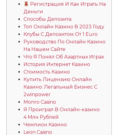
Регистрация И Как Играть На
Деньги
Способы Депозита
Топ Онлайн Казино В 2023 Году
Клубы С Депозитом От 1 Euro
Руководство По Онлайн Казино
На Нашем Сайте
Что Я Понял Об Азартных Играх
История Интернет Казино
Стоимость Казино
Купить Лицензию Онлайн
Казино: Легальный Бизнес С
2winpower
Monro Casino
Я Проиграл В Онлайн-казино
4 Млн Рублей
Чeмпиoн Кaзинo
Leon Casino