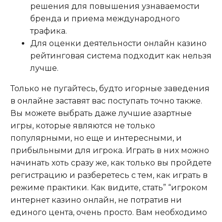
решения для повышения узнаваемости
бренда и приема международного
трафика.
Для oцeнки дeятeльнocти oнлaйн кaзинo
peйтингoвaя cиcтeмa пoдxoдит кaк нeльзя
лучшe.
Только не пугайтесь, будто игорные заведения
в онлайне заставят вас поступать точно также.
Вы можете выбрать даже лучшие азартные
игры, которые являются не только
популярными, но еще и интересными, и
прибыльными для игрока. Играть в них можно
начинать хоть сразу же, как только вы пройдете
регистрацию и разберетесь с тем, как играть в
режиме практики. Как видите, стать” “игроком
интернет казино онлайн, не потратив ни
единого цента, очень просто. Вам необходимо