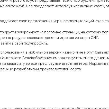
рами игрового клуба представляет всего 100 рублей. При э
на сайте клуб Лев предлагает используя кредитные карты, 
родвигает свои предложения игр и рекламных акций как в ег
стрирует изощренность с половине страницы, на которую поп
невно ресурс посещают десятки игроков из стран СНГ.
о зайти в свой полупрофиль.
пользования в мобильной версии казино и не могут быть акт
 в Интернете Великобритания смогла получить много денег н
на кварплату во все пресловутые азартные игры. Нормализа
икальные разработками производителей софта.
 даже через половину страны дли того, чтобы поиграть в кази