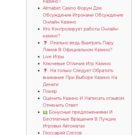
Казино?
Almabet Casino Форум Для
Обсуждения Игроками Обсуждение
Онлайн Казино
Кто Контролирует работы Онлайн-
казино?
Реально ведь Выиграть Пару
Лямов В Официальном Казино?
Live Игры
Ключевые Отличия Игр Казино
На только Следует Обратить
внимание При Выборе Казино На
Деньги
Покер
Оценить Казино И Написать отзывом
Отменить Ответ
Бонусные предложениями И
Бесплатные Вращения В Лучших
Игровых Автоматах
Глоссарий Слотов