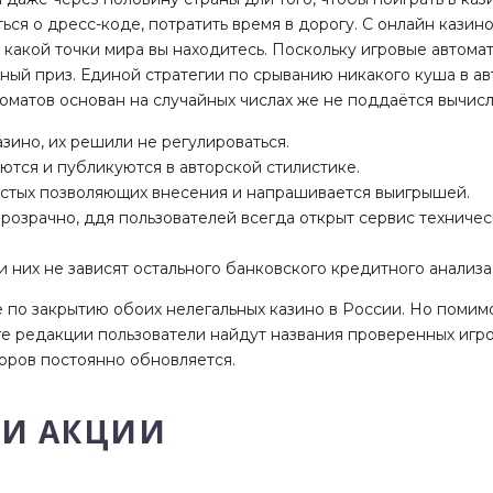
ься о дресс-коде, потратить время в дорогу. С онлайн казин
 в какой точки мира вы находитесь. Поскольку игровые автом
ный приз. Единой стратегии по срыванию никакого куша в а
томатов основан на случайных числах же не поддаётся вычи
азино, их решили не регулироваться.
тся и публикуются в авторской стилистике.
стых позволяющих внесения и напрашивается выигрышей.
розрачно, ддя пользователей всегда открыт сервис техничес
и них не зависят остального банковского кредитного анализа
 по закрытию обоих нелегальных казино в России. Но помим
нге редакции пользователи найдут названия проверенных иг
оров постоянно обновляется.
 И АКЦИИ