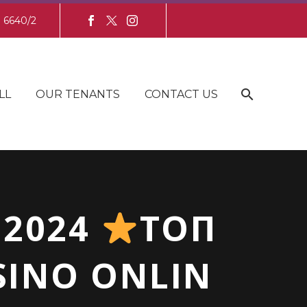
8 6640/2
LL
OUR TENANTS
CONTACT US
 2024
ТОП
SINO ONLIN