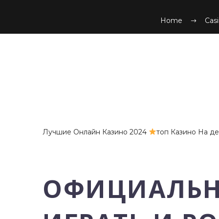
Home
Cas
Лучшие Онлайн Казино 2024
топ Казино На де
ОФИЦИАЛЬН