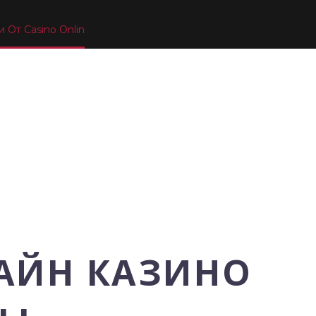
 От Casino Onlin
АЙН КАЗИНО