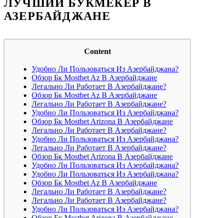
ЛУЧШИЙ БУКМЕКЕР В
АЗЕРБАЙДЖАНЕ
Content
Удобно Ли Пользоваться Из Азербайджана?
Обзор Бк Mostbet Az В Азербайджане
Легально Ли Работает В Азербайджане?
Обзор Бк Mostbet Az В Азербайджане
Легально Ли Работает В Азербайджане?
Удобно Ли Пользоваться Из Азербайджана?
Обзор Бк Mostbet Arizona В Азербайджане
Легально Ли Работает В Азербайджане?
Удобно Ли Пользоваться Из Азербайджана?
Легально Ли Работает В Азербайджане?
Обзор Бк Mostbet Arizona В Азербайджане
Удобно Ли Пользоваться Из Азербайджана?
Удобно Ли Пользоваться Из Азербайджана?
Обзор Бк Mostbet Az В Азербайджане
Легально Ли Работает В Азербайджане?
Легально Ли Работает В Азербайджане?
Удобно Ли Пользоваться Из Азербайджана?
Обзор Бк Mostbet Arizona В Азербайджане