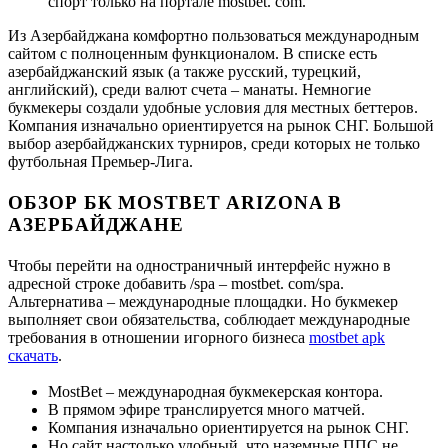
спорт только на портале mostbet. com.
Из Азербайджана комфортно пользоваться международным
сайтом с полноценным функционалом. В списке есть
азербайджанский язык (а также русский, турецкий,
английский), среди валют счета – манаты. Немногие
букмекеры создали удобные условия для местных беттеров.
Компания изначально ориентируется на рынок СНГ. Большой
выбор азербайджанских турниров, среди которых не только
футбольная Премьер-Лига.
ОБЗОР БК MOSTBET ARIZONA В
АЗЕРБАЙДЖАНЕ
Чтобы перейти на одностраничный интерфейс нужно в
адресной строке добавить /spa – mostbet. com/spa.
Альтернатива – международные площадки. Но букмекер
выполняет свои обязательства, соблюдает международные
требования в отношении игорного бизнеса
mostbet apk
скачать
.
MostBet – международная букмекерская контора.
В прямом эфире транслируется много матчей.
Компания изначально ориентируется на рынок СНГ.
Но сайт настолько удобный, что наземные ППС не