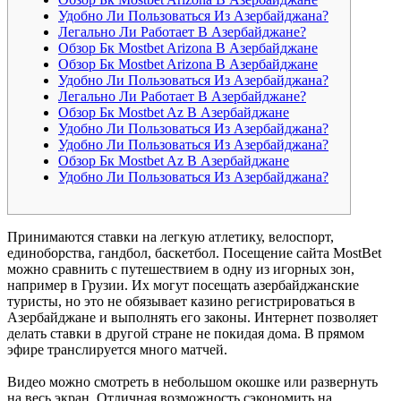
Удобно Ли Пользоваться Из Азербайджана?
Легально Ли Работает В Азербайджане?
Обзор Бк Mostbet Arizona В Азербайджане
Обзор Бк Mostbet Arizona В Азербайджане
Удобно Ли Пользоваться Из Азербайджана?
Легально Ли Работает В Азербайджане?
Обзор Бк Mostbet Az В Азербайджане
Удобно Ли Пользоваться Из Азербайджана?
Удобно Ли Пользоваться Из Азербайджана?
Обзор Бк Mostbet Az В Азербайджане
Удобно Ли Пользоваться Из Азербайджана?
Принимаются ставки на легкую атлетику, велоспорт,
единоборства, гандбол, баскетбол. Посещение сайта MostBet
можно сравнить с путешествием в одну из игорных зон,
например в Грузии. Их могут посещать азербайджанские
туристы, но это не обязывает казино регистрироваться в
Азербайджане и выполнять его законы. Интернет позволяет
делать ставки в другой стране не покидая дома. В прямом
эфире транслируется много матчей.
Видео можно смотреть в небольшом окошке или развернуть
на весь экран. Отличная возможность сэкономить на