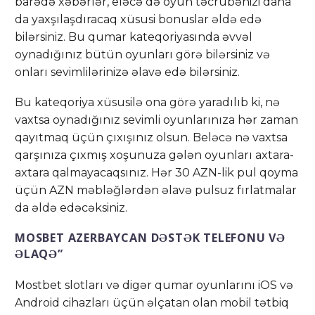
barədə xəbərlər, eləcə də oyun təcrübənizi daha
da yaxşılaşdıracaq xüsusi bonuslar əldə edə
bilərsiniz. Bu qumar kateqoriyasında əvvəl
oynadığınız bütün oyunları görə bilərsiniz və
onları sevimlilərinizə əlavə edə bilərsiniz.
Bu kateqoriya xüsusilə ona görə yaradılıb ki, nə
vaxtsa oynadığınız sevimli oyunlarınıza hər zaman
qayıtmaq üçün çıxışınız olsun. Beləcə nə vaxtsa
qarşınıza çıxmış xoşunuza gələn oyunları axtara-
axtara qalmayacaqsınız. Hər 30 AZN-lik pul qoyma
üçün AZN məbləğlərdən əlavə pulsuz fırlatmalar
da əldə edəcəksiniz.
MOSBET AZERBAYCAN DƏSTƏK TELEFONU VƏ
ƏLAQƏ”
Mostbet slotları və digər qumar oyunlarını iOS və
Android cihazları üçün əlçatan olan mobil tətbiq