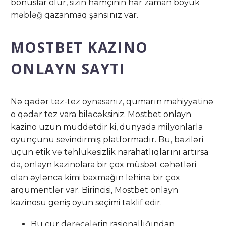
bonuslar olur, sizin həmçinin hər zaman böyük
məbləğ qazanmaq şansınız var.
MOSTBET KAZINO
ONLAYN SAYTI
Nə qədər tez-tez oynasanız, qumarın mahiyyətinə
o qədər tez vara biləcəksiniz. Mostbet onlayn
kazino uzun müddətdir ki, dünyada milyonlarla
oyunçunu sevindirmiş platformadır. Bu, bəziləri
üçün etik və təhlükəsizlik narahatlıqlarını artırsa
da, onlayn kazinolara bir çox müsbət cəhətləri
olan əyləncə kimi baxmağın lehinə bir çox
arqumentlər var. Birincisi, Mostbet onlayn
kazinosu geniş oyun seçimi təklif edir.
Bu cür dərəcələrin rasionallığından