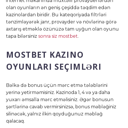
internet məkanında müxtəlif provayderlərdən
olan oyunların ən geniş çeşiddə təqdim edən
kazinolardan biridir. Bu kateqoriyada filtrləri
tənzimləyərək janr, provayder və növlərinə görə
axtarış etməklə özünüzə tam uyğun olan oyunu
tapa bilərsiniz
sonra siz mostbet
.
MOSTBET KAZINO
OYUNLARI SEÇIMLƏRI
Bəlkə də bonus üçün mərc etmə tələblərini
yerinə yetirməmisiniz. Kazinoda 1, 4 və ya daha
yuxarı əmsalla mərc etməlisiniz. Əgər bonusun
şərtlərinə cavab vermirsinizsə, bonus məbləğiniz
silinəcək, yalnız ilkin qoyduğunuz məbləğ
qalacaq.