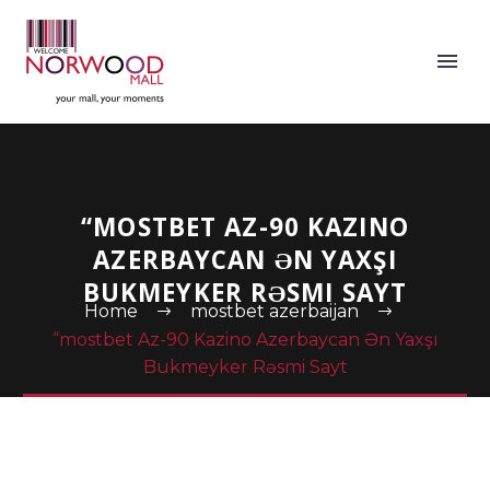
“MOSTBET AZ-90 KAZINO
AZERBAYCAN ƏN YAXŞI
BUKMEYKER RƏSMI SAYT
Home
mostbet azerbaijan
“mostbet Az-90 Kazino Azerbaycan Ən Yaxşı
Bukmeyker Rəsmi Sayt