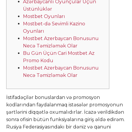
Azərbaycanlı Oyunçular Üçün
Üstünlüklər
Mostbet Oyunları
Mostbet-də Sevimli Kazino
Oyunları
Mostbet Azerbaycan Bonusunu
Necə Təmizləmək Olar
Bu Gün Üçün Cari Mostbet Az
Promo Kodu
Mostbet Azerbaycan Bonusunu
Necə Təmizləmək Olar
İstifadəçilər bonuslardan və promosyon
kodlarından faydalanmaq istəsələr promosyonun
şərtlərini diqqətlə oxumalıdırlar. İcazə verildikdən
sonra ofisin bütün funksiyalarına giriş əldə edirəm.
Rusiya Federasiyasındakı bir dəniz və qanuni