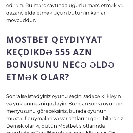
edirəm. Bu mərc saytında uğurlu mərc etmək və
qazanc əldə etmək üçün bütün imkanlar
mövcuddur.
MOSTBET QEYDIYYAT
KEÇDIKDƏ 555 AZN
BONUSUNU NECƏ ƏLDƏ
ETMƏK OLAR?
Sonra isə istədiyiniz oyunu seçin, sadəcə klikləyin
və yüklənməsini gözləyin. Bundan sonra oyunun
menyusunu görəcəksiniz, burada oyunun
müxtəlif düymələri və variantlarını görə bilərsiniz.
Demək olar ki, bütün Mostbet slotlarında