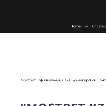
Home
Uncateg
Мостбет: Официальный Сайт Букмекерской Конт