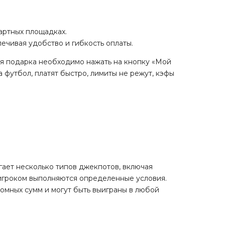
артных площадках.
ечивая удобство и гибкость оплаты.
ния подарка необходимо нажать на кнопку «Мой
на футбол, платят быстро, лимиты не режут, кэфы
гает несколько типов джекпотов, включая
 игроком выполняются определенные условия.
омных сумм и могут быть выиграны в любой