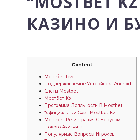
“MOSTBET K
КАЗИНО И Б
Content
Мостбет Live
Поддерживаемые Устройства Android
Слоты Mostbet
Мостбет Кз
Программа Лояльности В Mostbet
“официальный Сайт Mostbet Kz
Мостбет Регистрация С Бонусом
Нового Аккаунта
Популярные Вопросы Игроков