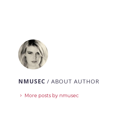
NMUSEC
/ ABOUT AUTHOR
More posts by nmusec