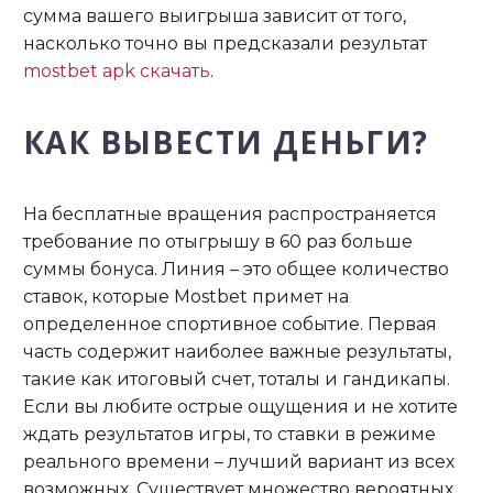
сумма вашего выигрыша зависит от того,
насколько точно вы предсказали результат
mostbet apk скачать
.
КАК ВЫВЕСТИ ДЕНЬГИ?
На бесплатные вращения распространяется
требование по отыгрышу в 60 раз больше
суммы бонуса. Линия – это общее количество
ставок, которые Mostbet примет на
определенное спортивное событие. Первая
часть содержит наиболее важные результаты,
такие как итоговый счет, тоталы и гандикапы.
Если вы любите острые ощущения и не хотите
ждать результатов игры, то ставки в режиме
реального времени – лучший вариант из всех
возможных. Существует множество вероятных