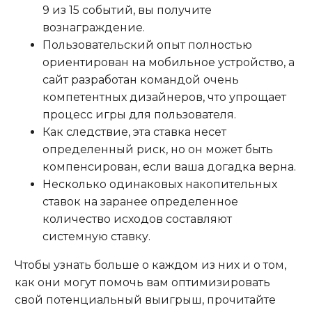
9 из 15 событий, вы получите
вознаграждение.
Пользовательский опыт полностью
ориентирован на мобильное устройство, а
сайт разработан командой очень
компетентных дизайнеров, что упрощает
процесс игры для пользователя.
Как следствие, эта ставка несет
определенный риск, но он может быть
компенсирован, если ваша догадка верна.
Несколько одинаковых накопительных
ставок на заранее определенное
количество исходов составляют
системную ставку.
Чтобы узнать больше о каждом из них и о том,
как они могут помочь вам оптимизировать
свой потенциальный выигрыш, прочитайте