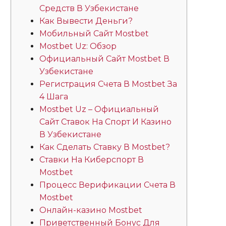
Средств В Узбекистане
Как Вывести Деньги?
Мобильный Сайт Mostbet
Mostbet Uz: Обзор
Официальный Сайт Mostbet В
Узбекистане
Регистрация Счета В Mostbet За
4 Шага
Mostbet Uz – Официальный
Сайт Ставок На Спорт И Казино
В Узбекистане
Как Сделать Ставку В Mostbet?
Ставки На Киберспорт В
Mostbet
Процесс Верификации Счета В
Mostbet
Онлайн-казино Mostbet
Приветственный Бонус Для