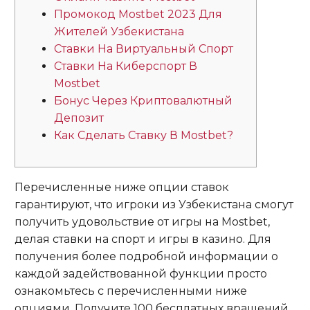
Промокод Mostbet 2023 Для
Жителей Узбекистана
Ставки На Виртуальный Спорт
Ставки На Киберспорт В
Mostbet
Бонус Через Криптовалютный
Депозит
Как Сделать Ставку В Mostbet?
Перечисленные ниже опции ставок
гарантируют, что игроки из Узбекистана смогут
получить удовольствие от игры на Mostbet,
делая ставки на спорт и игры в казино. Для
получения более подробной информации о
каждой задействованной функции просто
ознакомьтесь с перечисленными ниже
опциями. Получите 100 бесплатных вращений,