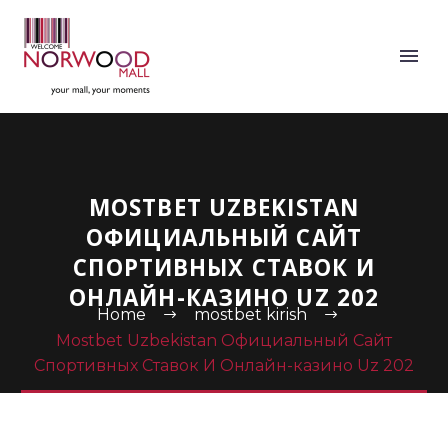
MOSTBET UZBEKISTAN
ОФИЦИАЛЬНЫЙ САЙТ
СПОРТИВНЫХ СТАВОК И
ОНЛАЙН-КАЗИНО UZ 202
Home
mostbet kirish
Mostbet Uzbekistan Официальный Сайт
Спортивных Ставок И Онлайн-казино Uz 202