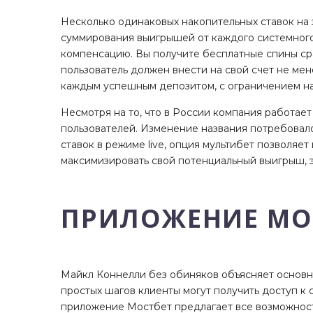
Несколько одинаковых накопительных ставок на 
суммирования выигрышей от каждого системного 
компенсацию. Вы получите бесплатные спины сраз
пользователь должен внести на свой счет не ме
каждым успешным депозитом, с ограничением на
Несмотря на то, что в России компания работает
пользователей. Изменение названия потребовал
ставок в режиме live, опция мультибет позволяет
максимизировать свой потенциальный выигрыш, эт
ПРИЛОЖЕНИЕ MOS
Майкл Коннелли без обиняков объясняет основн
простых шагов клиенты могут получить доступ к 
приложение Мостбет предлагает все возможности 