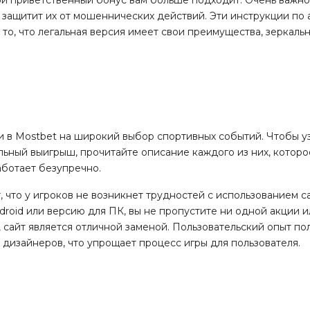
ой приветственный бонус вам больше подходит. Очень важно,
то защитит их от мошеннических действий. Эти инструкции по
а то, что легальная версия имеет свои преимущества, зеркал
и в Mostbet на широкий выбор спортивных событий. Чтобы узн
льный выигрыш, прочитайте описание каждого из них, котор
ботает безупречно.
 что у игроков не возникнет трудностей с использованием с
droid или версию для ПК, вы не пропустите ни одной акции и
 сайт является отличной заменой. Пользовательский опыт п
 дизайнеров, что упрощает процесс игры для пользователя.