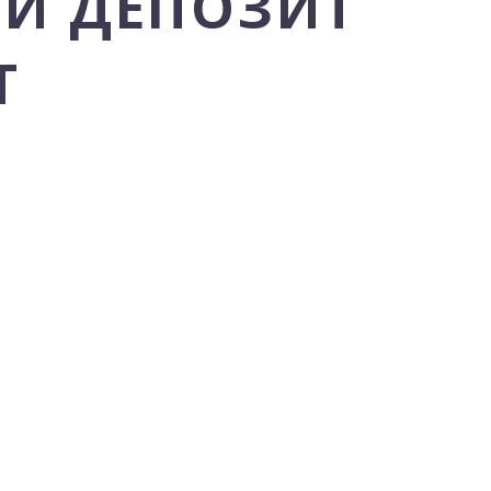
ЫЙ ДЕПОЗИТ
Т