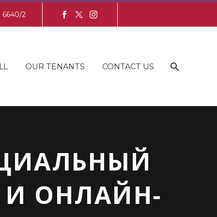
8 6640/2
LL
OUR TENANTS
CONTACT US
ИЦИАЛЬНЫЙ
 И ОНЛАЙН-