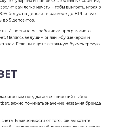
иску популярных и нишевых спортивных событий,
волит вам легко начать. Чтобы выиграть, играя в
100% бонус на депозит в размере до BRL и two
 до 5 депозитов.
лоты. Известные разработчики программного
bet. Являясь ведущим онлайн-букмекером и
 ставок. Если вы ищете легальную букмекерскую
BET
елах игрокам предлагается широкий выбор
stbet, важно понимать значение названия бренда
чета. В зависимости от того, как вы хотите