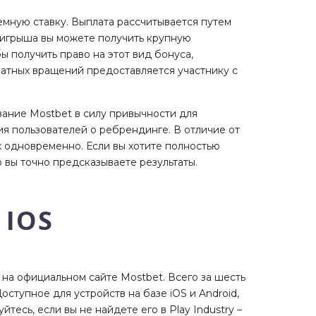
мную ставку. Выплата рассчитывается путем
выигрыша вы можете получить крупную
ы получить право на этот вид бонуса,
латных вращений предоставляется участнику с
вание Mostbet в силу привычности для
я пользователей о ребрендинге. В отличие от
их одновременно. Если вы хотите полностью
 вы точно предсказываете результаты.
 IOS
на официальном сайте Mostbet. Всего за шесть
ступное для устройств на базе iOS и Android,
есь, если вы не найдете его в Play Industry –