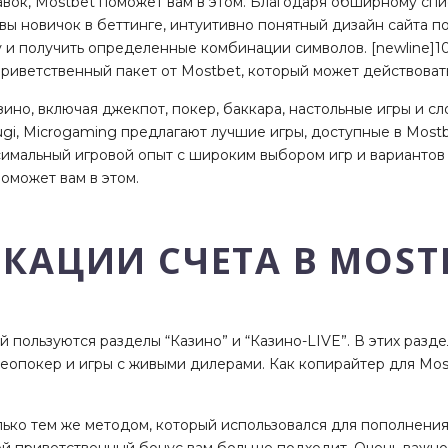
вок, Mostbet поможет вам в этом. Благодаря обширному сп
вы новичок в беттинге, интуитивно понятный дизайн сайта поз
ку и получить определенные комбинации символов. [newline]
приветственный пакет от Mostbet, который может действовать
ино, включая джекпот, покер, баккара, настольные игры и с
ugi, Microgaming предлагают лучшие игры, доступные в Most
симальный игровой опыт с широким выбором игр и вариантов
поможет вам в этом.
КАЦИИ СЧЕТА В MOST
пользуются разделы “Казино” и “Казино-LIVE”. В этих разд
идеопокер и игры с живыми дилерами. Как копирайтер для Mo
ько тем же методом, который использовался для пополнения с