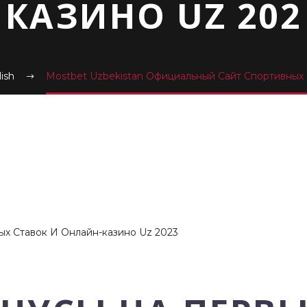
КАЗИНО UZ 202
ish
Mostbet Uzbekistan Официальный Сайт Спортивных 
ых Ставок И Онлайн-казино Uz 2023