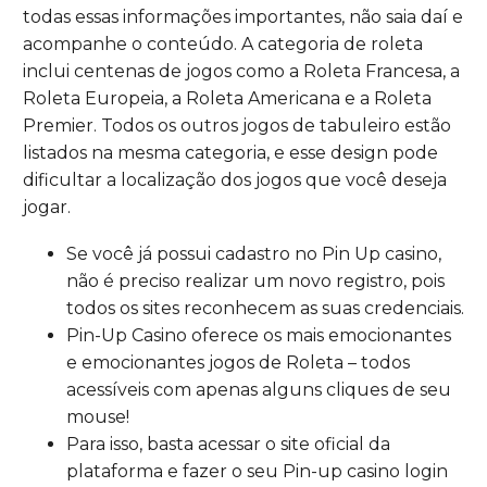
todas essas informações importantes, não saia daí e
acompanhe o conteúdo. A categoria de roleta
inclui centenas de jogos como a Roleta Francesa, a
Roleta Europeia, a Roleta Americana e a Roleta
Premier. Todos os outros jogos de tabuleiro estão
listados na mesma categoria, e esse design pode
dificultar a localização dos jogos que você deseja
jogar.
Se você já possui cadastro no Pin Up casino,
não é preciso realizar um novo registro, pois
todos os sites reconhecem as suas credenciais.
Pin-Up Casino oferece os mais emocionantes
e emocionantes jogos de Roleta – todos
acessíveis com apenas alguns cliques de seu
mouse!
Para isso, basta acessar o site oficial da
plataforma e fazer o seu Pin-up casino login