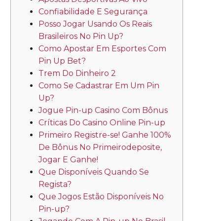
Confiabilidade E Segurança
Posso Jogar Usando Os Reais
Brasileiros No Pin Up?
Como Apostar Em Esportes Com
Pin Up Bet?
Trem Do Dinheiro 2
Como Se Cadastrar Em Um Pin
Up?
Jogue Pin-up Casino Com Bônus
Críticas Do Casino Online Pin-up
Primeiro Registre-se! Ganhe 100%
De Bônus No Primeirodeposite,
Jogar E Ganhe!
Que Disponíveis Quando Se
Regista?
Que Jogos Estão Disponíveis No
Pin-up?