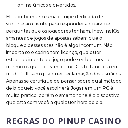
online únicos e divertidos.
Ele também tem uma equipe dedicada de
suporte ao cliente para responder a quaisquer
perguntas que os jogadores tenham. [newline]Os
amantes de jogos de apostas sabem que o
bloqueio desses sites não é algo incomum. Não
importa se o casino tem licença, qualquer
estabelecimento de jogo pode ser bloqueado,
mesmo os que operam online. O site funciona em
modo full, sem qualquer reclamação dos usuários.
Apenas se certifique de pensar sobre qual método
de bloqueio você escolherá. Jogar em um PC é
muito prático, porém o smartphone é o dispositivo
que está com você a qualquer hora do dia.
REGRAS DO PINUP CASINO