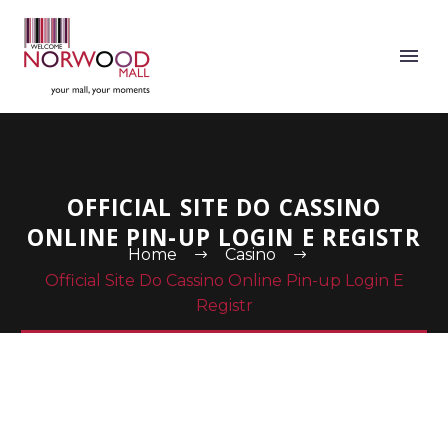
OFFICIAL SITE DO CASSINO
ONLINE PIN-UP LOGIN E REGISTR
Home
Casino
Official Site Do Cassino Online Pin-up Login E
Registr