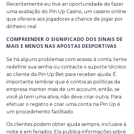
Recentemente eu tive an oportunidade de fazer
uma avaliação do Pin Up Casino, um cassino online
que oferece aos jogadores a chance de jogar por
dinheiro real.
COMPREENDER O SIGNIFICADO DOS SINAIS DE
MAIS E MENOS NAS APOSTAS DESPORTIVAS
Se há alguns problemas com acesso à conta, tente
redefinir sua senha ou contacte o suporte técnico
ao cliente da Pin Up Bet para receber ajuda. É
importante lembrar que é contra as políticas da
empresa manter mais de um account, então, se
você já tem uma ativa, não deve criar outra. Para
efetuar o registro e criar uma conta na Pin Up é
um procedimento facilitado.
Os clientes podem obter ajuda sempre, inclusive à
noite e em feriados. Ela publica informações sobre