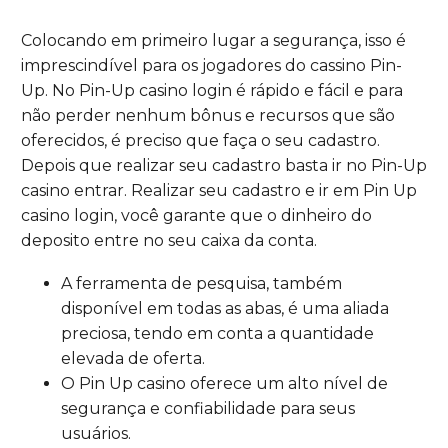
Colocando em primeiro lugar a segurança, isso é
imprescindível para os jogadores do cassino Pin-
Up. No Pin-Up casino login é rápido e fácil e para
não perder nenhum bônus e recursos que são
oferecidos, é preciso que faça o seu cadastro.
Depois que realizar seu cadastro basta ir no Pin-Up
casino entrar. Realizar seu cadastro e ir em Pin Up
casino login, você garante que o dinheiro do
deposito entre no seu caixa da conta.
A ferramenta de pesquisa, também
disponível em todas as abas, é uma aliada
preciosa, tendo em conta a quantidade
elevada de oferta.
O Pin Up casino oferece um alto nível de
segurança e confiabilidade para seus
usuários.