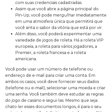
com suas credenciais cadastradas.
Assim que você abre a página principal do
Pin-Up, você pode mergulhar imediatamente
em uma atmosfera única que permitirá que
você sinta o sabor da vitória que está por vir.
Além disso, você poderá experimentar uma
variedade de jogos de roleta. Há a roleta VIP
europeia, a roleta para vários jogadores, a
Premier, a roleta francesa e a roleta
americana.
Você pode usar um número de telefone ou
endereço de e-mail para criar uma conta. Em
ambos os casos, você deve fornecer seus dados
(telefone ou e-mail), selecionar uma moeda e criar
uma senha. Você também deve estudar as regras
do jogo de cassino e segui-las. Mesmo que seja
chato ler esses documentos longos, é para o seu