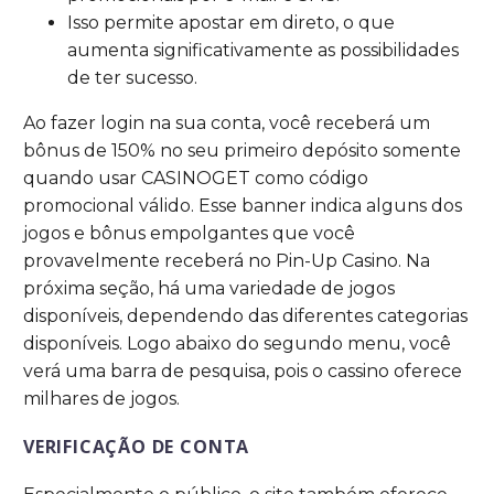
Isso permite apostar em direto, o que
aumenta significativamente as possibilidades
de ter sucesso.
Ao fazer login na sua conta, você receberá um
bônus de 150% no seu primeiro depósito somente
quando usar CASINOGET como código
promocional válido. Esse banner indica alguns dos
jogos e bônus empolgantes que você
provavelmente receberá no Pin-Up Casino. Na
próxima seção, há uma variedade de jogos
disponíveis, dependendo das diferentes categorias
disponíveis. Logo abaixo do segundo menu, você
verá uma barra de pesquisa, pois o cassino oferece
milhares de jogos.
VERIFICAÇÃO DE CONTA