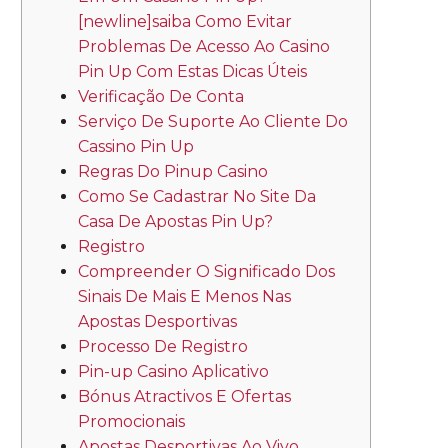
[newline]saiba Como Evitar
Problemas De Acesso Ao Casino
Pin Up Com Estas Dicas Úteis
Verificação De Conta
Serviço De Suporte Ao Cliente Do
Cassino Pin Up
Regras Do Pinup Casino
Como Se Cadastrar No Site Da
Casa De Apostas Pin Up?
Registro
Compreender O Significado Dos
Sinais De Mais E Menos Nas
Apostas Desportivas
Processo De Registro
Pin-up Casino Aplicativo
Bónus Atractivos E Ofertas
Promocionais
Apostas Desportivas Ao Vivo