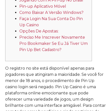
Jogando Com A Pin-up No Brasil
Pin-up Aplicativo Móvel
Como Baixar A Versão Windows?
Faça Login Na Sua Conta Do Pin
Up Casino
Opções De Apostas:
Preciso Me Inscrever Novamente
Pro Bookmaker Se Eu Já Tiver Um
Pin Up Bet Cadastro?
O registro no site está disponível apenas para
jogadores que atingiram a maioridade. Se você for
menor de 18 anos, o procedimento de Pin Up
casino login será negado. Pin Up Casino é uma
plataforma online emocionante que pode
oferecer uma variedade de jogos, um design
brilhante com uma interface amigável. Para contar