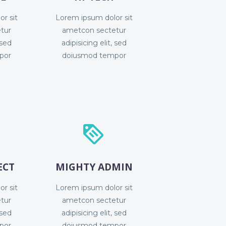
r sit
Lorem ipsum dolor sit
tur
ametcon sectetur
 sed
adipisicing elit, sed
por
doiusmod tempor


ECT
MIGHTY ADMIN
r sit
Lorem ipsum dolor sit
tur
ametcon sectetur
 sed
adipisicing elit, sed
por
doiusmod tempor