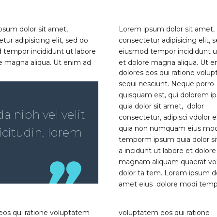
psum dolor sit amet,
Lorem ipsum dolor sit amet,
tur adipisicing elit, sed do
consectetur adipisicing elit, 
 tempor incididunt ut labore
eiusmod tempor incididunt u
e magna aliqua. Ut enim ad
et dolore magna aliqua. Ut e
dolores eos qui ratione volu
sequi nesciunt. Neque porro
quisquam est, qui dolorem i
quia dolor sit amet, dolor
 nibh vel velit
consectetur, adipisci vdolor el
quia non numquam eius mod
icitudin, lorem
temporm ipsum quia dolor si
a incidunt ut labore et dolore
magnam aliquam quaerat vo
dolor ta tem. Lorem ipsum do
amet eius dolore modi tem
eos qui ratione voluptatem
voluptatem eos qui ratione