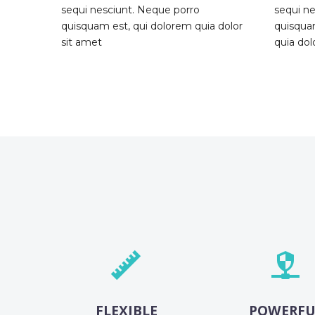
sequi nesciunt. Neque porro
sequi n
quisquam est, qui dolorem quia dolor
quisqua
sit amet
quia dolo




FLEXIBLE
POWERFU