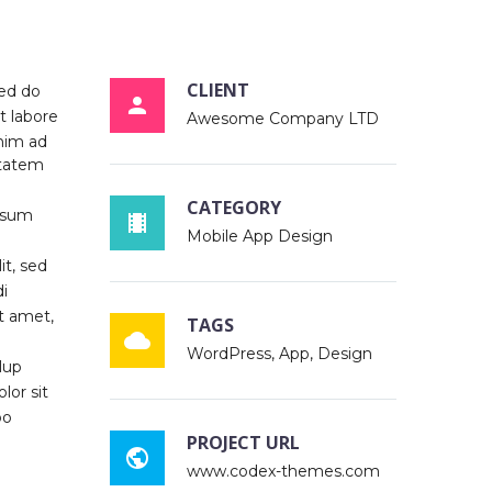
CLIENT
sed do

t labore
Awesome Company LTD
nim ad
ptatem
CATEGORY
psum

Mobile App Design
it, sed
i
t amet,
TAGS

WordPress, App, Design
lup
lor sit
po
PROJECT URL

www.codex-themes.com