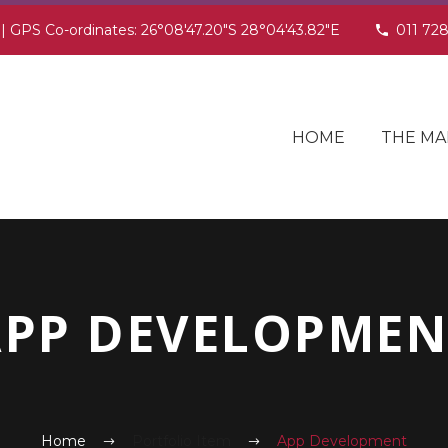
 | GPS Co-ordinates: 26°08'47.20"S 28°04'43.82"E
011 72
HOME
THE MA
APP DEVELOPMEN
Home
Portfolio Item
App Development