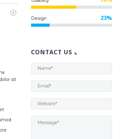
Usability
23%
Design
CONTACT US
na
olor sit
et
iusmod
lore