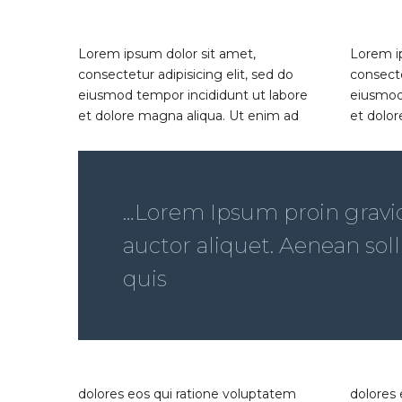
Lorem ipsum dolor sit amet,
Lorem i
consectetur adipisicing elit, sed do
consecte
eiusmod tempor incididunt ut labore
eiusmod
et dolore magna aliqua. Ut enim ad
et dolor
…Lorem Ipsum proin gravida
auctor aliquet. Aenean soll
quis
dolores eos qui ratione voluptatem
dolores 