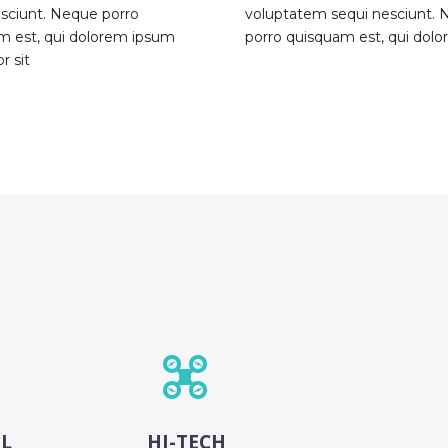
esciunt. Neque porro
voluptatem sequi nesciunt.
m est, qui dolorem ipsum
porro quisquam est, qui dol
r sit


L
HI-TECH