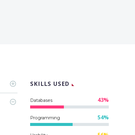
SKILLS USED
43%
Databases
54%
Programming
56%