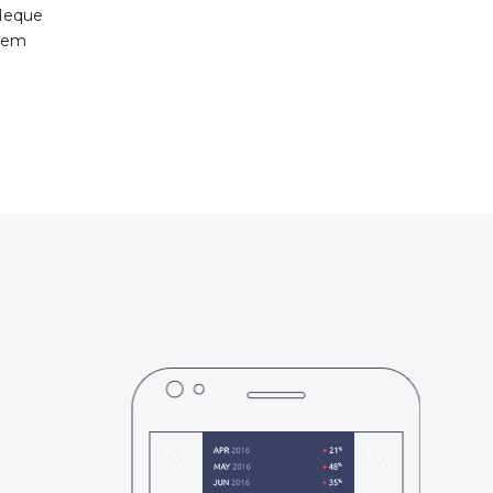
 Neque
orem