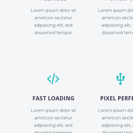
Lorem ipsum dolor sit
Lorem ipsum dolo
ametcon sectetur
ametcon secte
adipisicing elit, sed
adipisicing elit,
doiusmod tempor
doiusmod tem




FAST LOADING
PIXEL PERF
Lorem ipsum dolor sit
Lorem ipsum dolo
ametcon sectetur
ametcon secte
adipisicing elit, sed
adipisicing elit,
doiusmod tempor
doiusmod tem