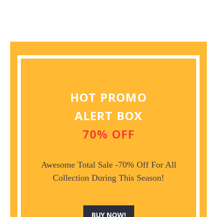
HOT PROMO
ALERT BOX
70% OFF
Awesome Total Sale -70% Off For All
Collection During This Season!
BUY NOW!