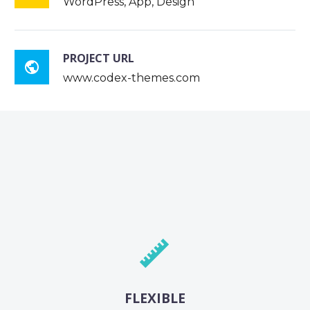
WordPress, App, Design
PROJECT URL

www.codex-themes.com


FLEXIBLE