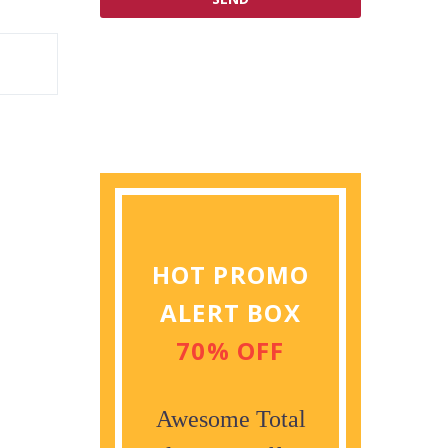
HOT PROMO
ALERT BOX
70% OFF
Awesome Total