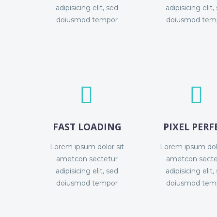
adipisicing elit, sed
adipisicing elit,
doiusmod tempor
doiusmod tem




FAST LOADING
PIXEL PERF
Lorem ipsum dolor sit
Lorem ipsum dolo
ametcon sectetur
ametcon secte
adipisicing elit, sed
adipisicing elit,
doiusmod tempor
doiusmod tem