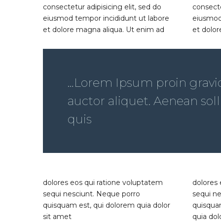
consectetur adipisicing elit, sed do
consecte
eiusmod tempor incididunt ut labore
eiusmod
et dolore magna aliqua. Ut enim ad
et dolor
…Lorem Ipsum proin gravida
auctor aliquet. Aenean soll
quis
dolores eos qui ratione voluptatem
dolores 
sequi nesciunt. Neque porro
sequi n
quisquam est, qui dolorem quia dolor
quisqua
sit amet
quia dolo