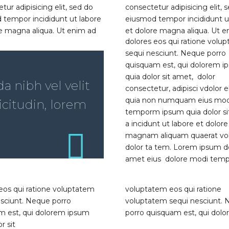
tur adipisicing elit, sed do
consectetur adipisicing elit, 
 tempor incididunt ut labore
eiusmod tempor incididunt u
e magna aliqua. Ut enim ad
et dolore magna aliqua. Ut e
dolores eos qui ratione volu
sequi nesciunt. Neque porro
quisquam est, qui dolorem i
quia dolor sit amet, dolor
 nibh vel velit
consectetur, adipisci vdolor el
quia non numquam eius mod
icitudin, lorem
temporm ipsum quia dolor si
a incidunt ut labore et dolore
magnam aliquam quaerat vo
dolor ta tem. Lorem ipsum do
amet eius dolore modi tem
eos qui ratione voluptatem
voluptatem eos qui ratione
esciunt. Neque porro
voluptatem sequi nesciunt.
m est, qui dolorem ipsum
porro quisquam est, qui dol
r sit