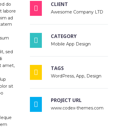
CLIENT
sed do

t labore
Awesome Company LTD
nim ad
ptatem
CATEGORY
psum

Mobile App Design
it, sed
i
t amet,
TAGS

WordPress, App, Design
lup
lor sit
po
PROJECT URL

www.codex-themes.com
 Neque
orem