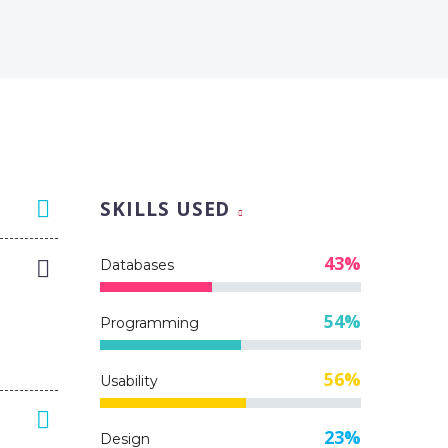
SKILLS USED
43%
Databases
54%
Programming
56%
Usability
23%
Design