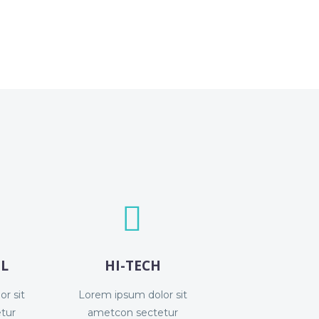


L
HI-TECH
r sit
Lorem ipsum dolor sit
tur
ametcon sectetur