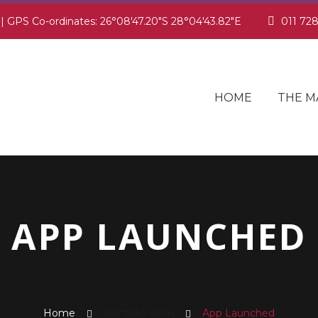
 | GPS Co-ordinates: 26°08'47.20"S 28°04'43.82"E
011 72
HOME
THE M
APP LAUNCHED
Home
Portfolio Item
App Launched