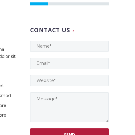
CONTACT US
na
olor sit
et
iusmod
lore
lore