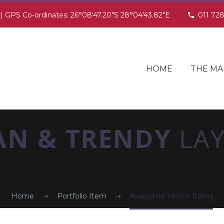
 | GPS Co-ordinates: 26°08'47.20"S 28°04'43.82"E
011 72
HOME
THE MA
AN & TRENDY
LA
Home
Portfolio Item
Awesome Vector Items