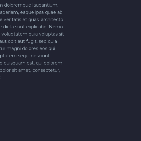
m doloremque laudantium,
aperiam, eaque ipsa quae ab
re veritatis et quasi architecto
e dicta sunt explicabo. Nemo
voluptatem quia voluptas sit
ut odit aut fugit, sed quia
ur magni dolores eos qui
uptatem sequi nesciunt.
o quisquam est, qui dolorem
dolor sit amet, consectetur,
.