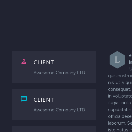
e
L


CLIENT
l
U
Awesome Company LTD
quis nostru
nisi ut ali
consequat. 
in voluptate


CLIENT
fugiat nulla
cupidatat n
Awesome Company LTD
officia dese
laborum. Se
iste natus 