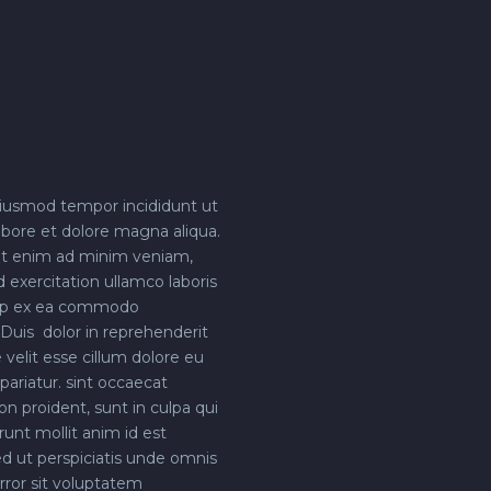
iusmod tempor incididunt ut
abore et dolore magna aliqua.
t enim ad minim veniam,
d exercitation ullamco laboris
quip ex ea commodo
Duis dolor in reprehenderit
 velit esse cillum dolore eu
 pariatur. sint occaecat
on proident, sunt in culpa qui
runt mollit anim id est
d ut perspiciatis unde omnis
error sit voluptatem