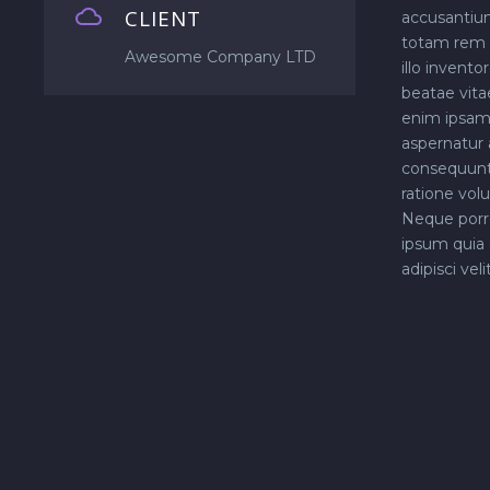


CLIENT
accusantiu
totam rem 
Awesome Company LTD
illo invento
beatae vita
enim ipsam 
aspernatur a
consequunt
ratione vol
Neque porr
ipsum quia 
adipisci velit