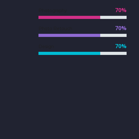
70%
Photography
70%
Photo Retouch
70%
Design