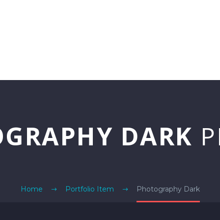
HOME
OGRAPHY DARK
P
Home
Portfolio Item
Photography Dark