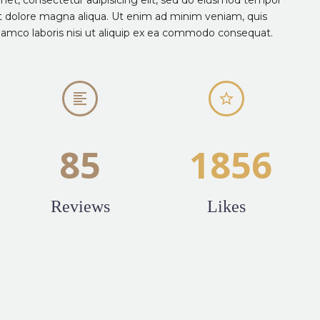
et dolore magna aliqua. Ut enim ad minim veniam, quis
llamco laboris nisi ut aliquip ex ea commodo consequat.




8
5
1
8
5
6
Reviews
Likes