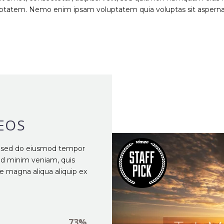
ptatem. Nemo enim ipsam voluptatem quia voluptas sit aspernatu
EOS
t, sed do eiusmod tempor
 ad minim veniam, quis
re magna aliqua aliquip ex
73%