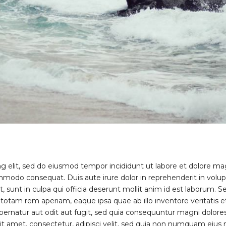
ng elit, sed do eiusmod tempor incididunt ut labore et dolore m
ommodo consequat. Duis aute irure dolor in reprehenderit in volupta
sunt in culpa qui officia deserunt mollit anim id est laborum. Se
am rem aperiam, eaque ipsa quae ab illo inventore veritatis et q
rnatur aut odit aut fugit, sed quia consequuntur magni dolore
sit amet, consectetur, adipisci velit, sed quia non numquam eiu