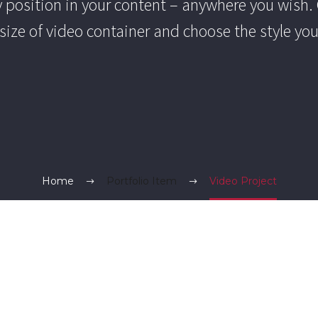
y position in your content – anywhere you wish.
size of video container and choose the style you
Home
Portfolio Item
Video Project