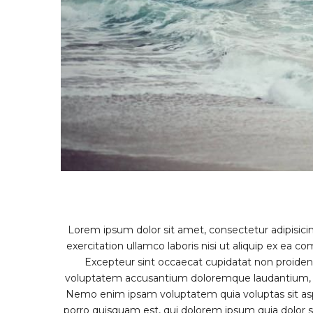
Video
Player
Lorem ipsum dolor sit amet, consectetur adipisici
exercitation ullamco laboris nisi ut aliquip ex ea c
Excepteur sint occaecat cupidatat non proident, 
voluptatem accusantium doloremque laudantium, tot
Nemo enim ipsam voluptatem quia voluptas sit aspe
porro quisquam est, qui dolorem ipsum quia dolor 