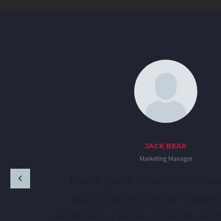
JACK BEAR
Marketing Manager
Lorem ipsum dolor sit amet, co
adipisicing elit, sed do eiusm
incididunt ut labore et dolore magn