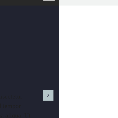
nsectetur
Lorem ipsum 
od tempor
adipisicing 
a aliqua. Ut
incididunt ut la