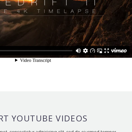
RT YOUTUBE VIDEOS
met, consectetur adipisicing elit, sed do eiusmod tempor