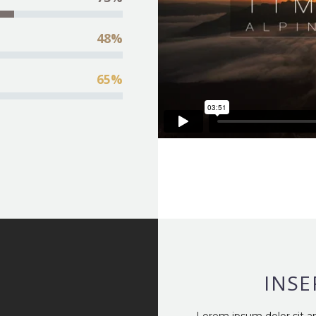
48%
65%
INSE
Lorem ipsum dolor sit a