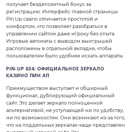
получает бездепозитный бонус за
регистрацию. Интерфейс главной страницы
Pin Up casino отличается простотой и
комфортом, что позволяет разобраться в
управлении сайтом даже игроку без опыта.
Игровые автоматы с выводом выигрышей
расположены в отдельной вкладке, чтобы
пользователям было удобнее искать аппараты.
PIN-UP 634: ОФИЦИАЛЬНОЕ ЗЕРКАЛО
КАЗИНО ПИН АП
Преимуществом выступает и обширный
функционал, дублирующий официальный
сайт. Это делает зеркало полноценной
альтернативой, не уступающей ни по удобству,
ни по возможностям. Они возникают из-за того,
что на поддельных зеркалах чаще представлен