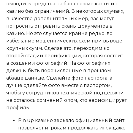
выводить средства на банковские карты из
казино без ограничений. В некоторых случаях,
в качестве дополнительных мер, вас могут
попросить отправить сканы документов в
казино. Но это случается крайне редко, во
избежание мошеннических схем при выводе
крупных сумм. Сделав это, переходим ко
второй стадии верификации, которая состоит
в создании фотографий. На фотографиях
должны быть перечисленные в прошлом
абзаце данные. Сделайте фото паспорта, а
лучше сделайте фото вместе с паспортом,
чтобы у сотрудников технической поддержки
не осталось сомнений о том, кто верифицирует
профиль.
Pin up казино зеркало официальный сайт
позволяет игрокам продолжать игру даже