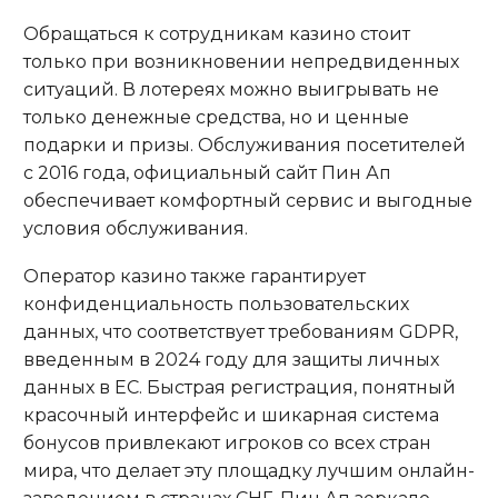
Обращаться к сотрудникам казино стоит
только при возникновении непредвиденных
ситуаций. В лотереях можно выигрывать не
только денежные средства, но и ценные
подарки и призы. Обслуживания посетителей
с 2016 года, официальный сайт Пин Ап
обеспечивает комфортный сервис и выгодные
условия обслуживания.
Оператор казино также гарантирует
конфиденциальность пользовательских
данных, что соответствует требованиям GDPR,
введенным в 2024 году для защиты личных
данных в ЕС. Быстрая регистрация, понятный
красочный интерфейс и шикарная система
бонусов привлекают игроков со всех стран
мира, что делает эту площадку лучшим онлайн-