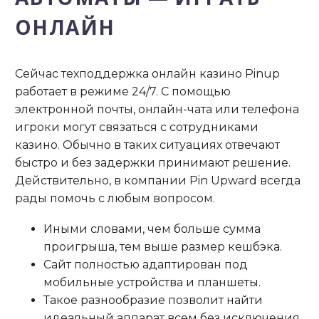
ОНЛАЙН
Сейчас техподдержка онлайн казино Pinup
работает в режиме 24/7. С помощью
электронной почты, онлайн-чата или телефона
игроки могут связаться с сотрудниками
казино. Обычно в таких ситуациях отвечают
быстро и без задержки принимают решение.
Действительно, в компании Pin Upward всегда
рады помочь с любым вопросом.
Иными словами, чем больше сумма
проигрыша, тем выше размер кешбэка.
Сайт полностью адаптирован под
мобильные устройства и планшеты.
Такое разнообразие позволит найти
идеальный аппарат всем без исключения