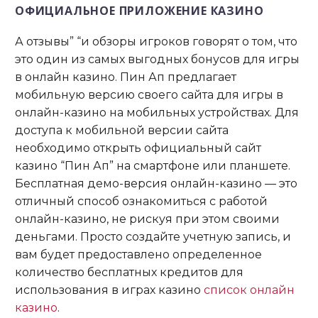
ОФИЦИАЛЬНОЕ ПРИЛОЖЕНИЕ КАЗИНО
А отзывы” “и обзоры игроков говорят о том, что
это один из самых выгодных бонусов для игры
в онлайн казино. Пин Ап предлагает
мобильную версию своего сайта для игры в
онлайн-казино на мобильных устройствах. Для
доступа к мобильной версии сайта
необходимо открыть официальный сайт
казино “Пин Ап” на смартфоне или планшете.
Бесплатная демо-версия онлайн-казино — это
отличный способ ознакомиться с работой
онлайн-казино, не рискуя при этом своими
деньгами. Просто создайте учетную запись, и
вам будет предоставлено определенное
количество бесплатных кредитов для
использования в играх казино
список онлайн
казино
.