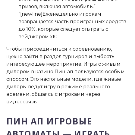
призов, включая автомобиль.”
“[newline]Еженедельно игрокам
возвращается часть проигранных средств
до 10%, которые следует отыграть с
вейджером х10.
Чтобы присоединиться к соревнованию,
нужно зайти в раздел турниров и выбрать
интересующее мероприятие. Игры с живым
дилером в казино Пин-ап пользуются особым
спросом. Это настольные модели, где живые
дилеры ведут игру в режиме реального
времени, общаясь с игроками через
видеосвязь.
ПИН АП ИГРОВЫЕ
АВТОМАТЫ — ИГРАТЬ