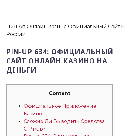
Пин Ап Онлайн Казино Официальный Сайт В
России
PIN-UP 634: ОФИЦИАЛЬНЫЙ
САЙТ ОНЛАЙН КАЗИНО НА
ДЕНЬГИ
Content
Официальное Приложение
Казино
Сложно Ли Выводить Средства
С Pinup?