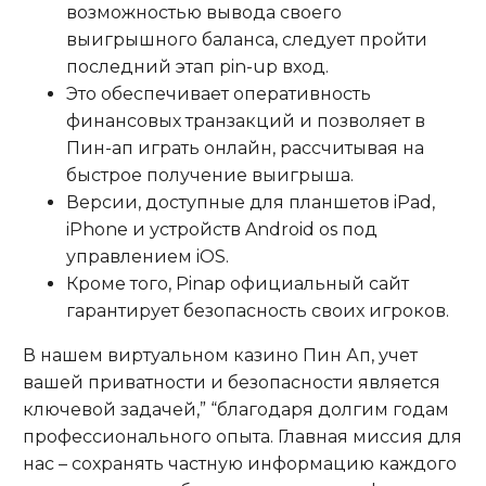
возможностью вывода своего
выигрышного баланса, следует пройти
последний этап pin-up вход.
Это обеспечивает оперативность
финансовых транзакций и позволяет в
Пин-ап играть онлайн, рассчитывая на
быстрое получение выигрыша.
Версии, доступные для планшетов iPad,
iPhone и устройств Android os под
управлением iOS.
Кроме того, Pinap официальный сайт
гарантирует безопасность своих игроков.
В нашем виртуальном казино Пин Ап, учет
вашей приватности и безопасности является
ключевой задачей,” “благодаря долгим годам
профессионального опыта. Главная миссия для
нас – сохранять частную информацию каждого