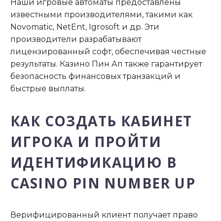
Наши игровые автоматы предоставлены
известными производителями, такими как
Novomatic, NetEnt, Igrosoft и др. Эти
производители разрабатывают
лицензированный софт, обеспечивая честные
результаты. Казино Пин Ап также гарантирует
безопасность финансовых транзакций и
быстрые выплаты.
КАК СОЗДАТЬ КАБИНЕТ
ИГРОКА И ПРОЙТИ
ИДЕНТИФИКАЦИЮ В
CASINO PIN NUMBER UP
Верифицированный клиент получает право