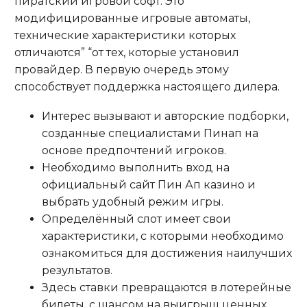
пиратский игровой софт. Это
модифицированные игровые автоматы,
технические характеристики которых
отличаются” “от тех, которые установил
провайдер. В первую очередь этому
способствует поддержка настоящего дилера.
Интерес вызывают и авторские подборки,
созданные специалистами Пинап на
основе предпочтений игроков.
Необходимо выполнить вход на
официальный сайт Пин Ап казино и
выбрать удобный режим игры.
Определённый слот имеет свои
характеристики, с которыми необходимо
ознакомиться для достижения наилучших
результатов.
Здесь ставки превращаются в лотерейные
билеты, с шансом на выигрыш ценных