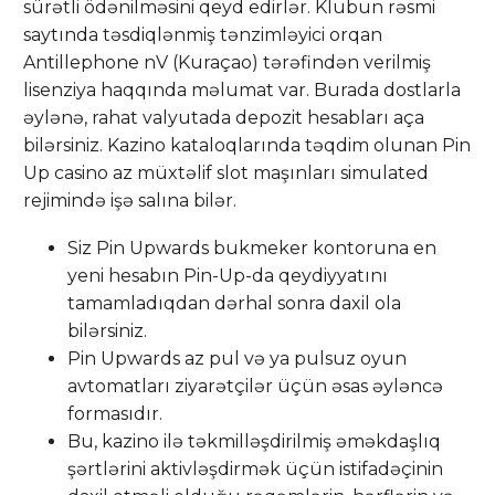
sürətli ödənilməsini qeyd edirlər. Klubun rəsmi
saytında təsdiqlənmiş tənzimləyici orqan
Antillephone nV (Kuraçao) tərəfindən verilmiş
lisenziya haqqında məlumat var. Burada dostlarla
əylənə, rahat valyutada depozit hesabları aça
bilərsiniz. Kazino kataloqlarında təqdim olunan Pin
Up casino az müxtəlif slot maşınları simulated
rejimində işə salına bilər.
Siz Pin Upwards bukmeker kontoruna en
yeni hesabın Pin-Up-da qeydiyyatını
tamamladıqdan dərhal sonra daxil ola
bilərsiniz.
Pin Upwards az pul və ya pulsuz oyun
avtomatları ziyarətçilər üçün əsas əyləncə
formasıdır.
Bu, kazino ilə təkmilləşdirilmiş əməkdaşlıq
şərtlərini aktivləşdirmək üçün istifadəçinin