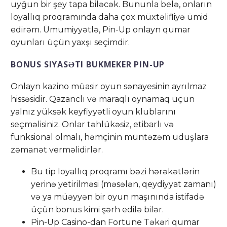
uyğun bir şey tapa biləcək. Bununla belə, onların
loyallıq proqramında daha çox müxtəlifliyə ümid
edirəm. Ümumiyyətlə, Pin-Up onlayn qumar
oyunları üçün yaxşı seçimdir.
BONUS SIYASƏTI BUKMEKER PIN-UP
Onlayn kazino müasir oyun sənayesinin ayrılmaz
hissəsidir. Qazanclı və maraqlı oynamaq üçün
yalnız yüksək keyfiyyətli oyun klublarını
seçməlisiniz. Onlar təhlükəsiz, etibarlı və
funksional olmalı, həmçinin müntəzəm uduşlara
zəmanət verməlidirlər.
Bu tip loyallıq proqramı bəzi hərəkətlərin
yerinə yetirilməsi (məsələn, qeydiyyat zamanı)
və ya müəyyən bir oyun maşınında istifadə
üçün bonus kimi şərh edilə bilər.
Pin-Up Casino-dan Fortune Təkəri qumar