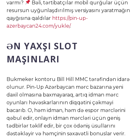
varmı?
Bəli, tərtibatçılar mobil qurğular üçün
resursun uyğunlaşdırılmış versiyasını yaratmağın
qayğısına qaldılar
https://pin-up-
azerbaycan24.com/yukle/
.
ƏN YAXŞI SLOT
MAŞINLARI
Bukmeker kontoru Bill Hill MMC tərəfindən idarə
olunur. Pin-Up Azərbaycan mərc bazarına yeni
daxil olmasına baxmayaraq, artıq idman mərc
oyunları həvəskarlarının diqqətini çəkməyi
bacarıb. O, həm idman, həm də espor mərclərini
qəbul edir, onlayn idman mərcləri üçün geniş
tədbirlər təklif edir, bir çox ödəniş üsullarını
dəstəkləyir və həmçinin səxavətli bonuslar verir.