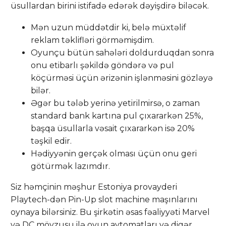
üsullardan birini istifadə edərək dəyişdirə biləcək.
Mən uzun müddətdir ki, belə müxtəlif
reklam təklifləri görməmişdim.
Oyunçu bütün sahələri doldurduqdan sonra
onu etibarlı şəkildə göndərə və pul
köçürməsi üçün ərizənin işlənməsini gözləyə
bilər.
Əgər bu tələb yerinə yetirilmirsə, o zaman
standard bank kartına pul çıxararkən 25%,
başqa üsullarla vəsait çıxararkən isə 20%
təşkil edir.
Hədiyyənin gerçək olması üçün onu geri
götürmək lazımdır.
Siz həmçinin məşhur Estoniya provayderi
Playtech-dən Pin-Up slot machine maşınlarını
oynaya bilərsiniz. Bu şirkətin əsas fəaliyyəti Marvel
və DC mövzusu ilə oyun avtomatları və digər