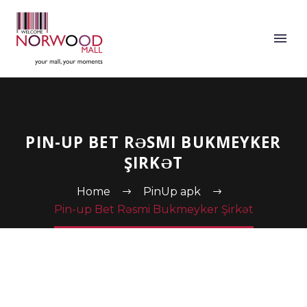
PIN-UP BET RƏSMI BUKMEYKER
ŞIRKƏT
Home
PinUp apk
Pin-up Bet Rəsmi Bukmeyker Şirkət