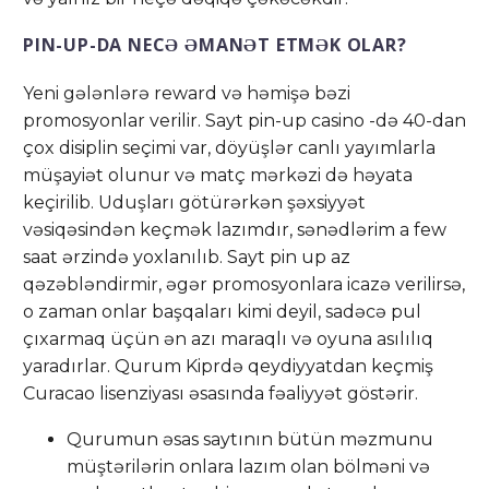
PIN-UP-DA NECƏ ƏMANƏT ETMƏK OLAR?
Yeni gələnlərə reward və həmişə bəzi
promosyonlar verilir. Sayt pin-up casino -də 40-dan
çox disiplin seçimi var, döyüşlər canlı yayımlarla
müşayiət olunur və matç mərkəzi də həyata
keçirilib. Uduşları götürərkən şəxsiyyət
vəsiqəsindən keçmək lazımdır, sənədlərim a few
saat ərzində yoxlanılıb. Sayt pin up az
qəzəbləndirmir, əgər promosyonlara icazə verilirsə,
o zaman onlar başqaları kimi deyil, sadəcə pul
çıxarmaq üçün ən azı maraqlı və oyuna asılılıq
yaradırlar. Qurum Kiprdə qeydiyyatdan keçmiş
Curacao lisenziyası əsasında fəaliyyət göstərir.
Qurumun əsas saytının bütün məzmunu
müştərilərin onlara lazım olan bölməni və