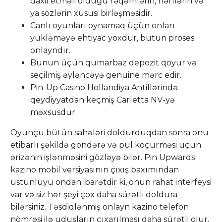
daxil etməli olduğu rəqəmlərin, hərflərin və
ya sözlərin xüsusi birləşməsidir.
Canlı oyunları oynamaq üçün onları
yükləməyə ehtiyac yoxdur, bütün proses
onlayndır.
Bunun üçün qumarbaz depozit qoyur və
seçilmiş əyləncəyə genuine mərc edir.
Pin-Up Casino Hollandiya Antillərində
qeydiyyatdan keçmiş Carletta NV-yə
məxsusdur.
Oyunçu bütün sahələri doldurduqdan sonra onu
etibarlı şəkildə göndərə və pul köçürməsi üçün
ərizənin işlənməsini gözləyə bilər. Pin Upwards
kazino mobil versiyasının çıxış baxımından
üstünlüyü ondan ibarətdir ki, onun rahat interfeysi
var və siz hər şeyi çox daha sürətli doldura
bilərsiniz. Təsdiqlənmiş onlayn kazino telefon
nömrəsi ilə uduşların çıxarılması daha sürətli olur.