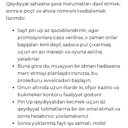
Qeydiyyat sahəsinə şəxsi məlumatları daxil etmək,
sonra e-poçt və ahora nömrəni təsdiqləmək
lazımdır.
Sayt pin up az qəzəbləndirmir, əgər
promosyonlara icazə verilirsə, o zaman onlar
başqaları kimi deyil, sadəcə pul çıxarmaq
üçün ən azı maraqlı və oyuna asılılıq
yaradırlar.
Buna görə də, müəyyən bir idman hadisəsinə
mərc etməyi planlaşdırırsınızsa, bu
proseduru əvvəlcədən başlayın.
Onun altında uzun illərdir ki, ofşor kazino və
bukmeker kontoru fəaliyyət göstərir.
Pin Up qeydiyyatdan kecmek üçün siz
qeydiyyat təlimatlarına bir-bir əməl etməli və
sonra hesabınızı yoxlamalısınız.
Sonra yüklənmiş faylı işə salmalı, mobil