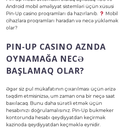
Android mobil əməliyyat sistemləri üçün xüsusi
Pin-Up casino proqramları da hazırlanıb.
Mobil
cihazlara proqramları haradan və necə yükləmək
olar?
PIN-UP CASINO AZNDA
OYNAMAĞA NECƏ
BAŞLAMAQ OLAR?
Əgər siz pul mükafatının çıxarılması üçün ərizə
təqdim etmisinizsə, um zaman ona bir neçə saat
baxılacaq. Bunu daha sürətli etmək üçün
hesabınızı doğrulamalısınız. Pin-Up bukmeker
kontorunda hesabı qeydiyyatdan keçirmək
kazinoda qeydiyyatdan keçməklə eynidir.