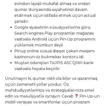
evindən layiqli mükafat almaq və ondan
qumar dünyasında səyahətinizi davam
etdirmək üçün istifadə etmək üçün actual
şansdır.
Google siyasətinin xüsusiyyətlərinə görə,
Search engines Play proqramlar mağazası
vasitəsilə Android üçün Pin-Up proqramını
yükləmək mümkün deyil.
Pinup online xüsusi diqqət çəkən məqamı
kazinonun öz bukmeker kontoru idi.
Müştəri ödənişləri TsUPIS ASC QIWI-bank
vasitəsilə həyata keçirilir.
Unutmayın ki, qumar riskli ola bilər və qazanmaq
üçün zəmanətli yollar yoxdur. Öz
məhdudiyyətlərinizə və strategiyalarınıza əməl
edin və məsuliyyətlə oynayın. Cavab
Pin-Up-un
mobil versiyası və smartfonlar üçün proqram