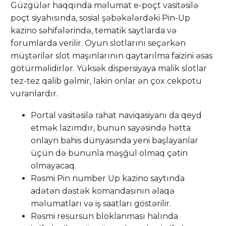
Güzgülər haqqında məlumat e-poçt vasitəsilə
poçt siyahısında, sosial şəbəkələrdəki Pin-Up
kazino səhifələrində, tematik saytlarda və
forumlarda verilir. Oyun slotlarını seçərkən
müştərilər slot maşınlarının qaytarılma faizini əsas
götürməlidirlər. Yüksək dispersiyaya malik slotlar
tez-tez qalib gəlmir, lakin onlar ən çox cekpotu
vuranlardır.
Portal vasitəsilə rahat naviqasiyanı da qeyd
etmək lazımdır, bunun sayəsində hətta
onlayn bahis dünyasında yeni başlayanlar
üçün də bununla məşğul olmaq çətin
olmayacaq.
Rəsmi Pin number Up kazino saytında
adətən dəstək komandasının əlaqə
məlumatları və iş saatları göstərilir.
Rəsmi resursun bloklanması halında