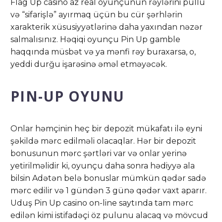
Flag Up casino az real oyunçunun rəylərini pullu
və “sifarişlə” ayırmaq üçün bu cür şərhlərin
xarakterik xüsusiyyətlərinə daha yaxından nəzər
salmalısınız. Həqiqi oyunçu Pin Up gamble
haqqında müsbət və ya mənfi rəy buraxarsa, o,
yeddi durğu işarəsinə əməl etməyəcək.
PIN-UP OYUNU
Onlar həmçinin heç bir depozit mükafatı ilə eyni
şəkildə mərc edilməli olacaqlar. Hər bir depozit
bonusunun mərc şərtləri var və onlar yerinə
yetirilməlidir ki, oyunçu daha sonra hədiyyə ala
bilsin Adətən belə bonuslar mümkün qədər sadə
mərc edilir və 1 gündən 3 günə qədər vaxt aparır.
Uduş Pin Up casino on-line saytında tam mərc
edilən kimi istifadəçi öz pulunu alacaq və mövcud