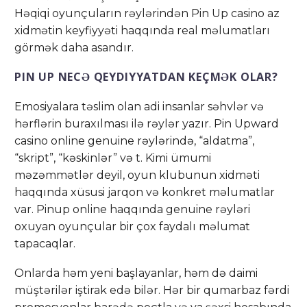
Həqiqi oyunçuların rəylərindən Pin Up casino az
xidmətin keyfiyyəti haqqında real məlumatları
görmək daha asandır.
PIN UP NECƏ QEYDIYYATDAN KEÇMƏK OLAR?
Emosiyalara təslim olan adi insanlar səhvlər və
hərflərin buraxılması ilə rəylər yazır. Pin Upward
casino online genuine rəylərində, “aldatma”,
“skript”, “kəskinlər” və t. Kimi ümumi
məzəmmətlər deyil, oyun klubunun xidməti
haqqında xüsusi jarqon və konkret məlumatlar
var. Pinup online haqqında genuine rəyləri
oxuyan oyunçular bir çox faydalı məlumat
tapacaqlar.
Onlarda həm yeni başlayanlar, həm də daimi
müştərilər iştirak edə bilər. Hər bir qumarbaz fərdi