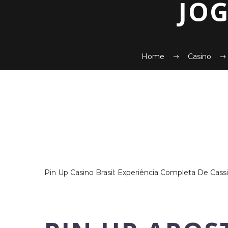
JOG
Home
Casino
Pin Up Casino Brasil: Experiência Completa De Cassi