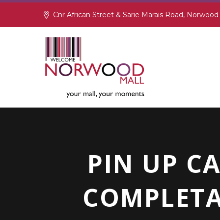
Cnr African Street & Sarie Marais Road, Norwood
PIN UP CA
COMPLETA