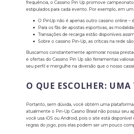
frequência, o Cassino Pin Up promove campeonatos e 
estipulados para cada evento. Por exemplo, em um 
O PinUp não é apenas outro cassino online –
Para os fãs de apostas esportivas, as modalidad
Transações de recarga estão disponíveis assi
Sobre o cassino Pin-Up, as críticas na rede são
Buscamos constantemente aprimorar nossa prestação
e ofertas do Cassino Pin Up são ferramentas valiosa
seu perfil e mergulhe na diversão que o nosso cassi
O QUE ESCOLHER: UMA 
Portanto, sem dúvida, você obtém uma plataforma i
atualmente o Pin-Up Casino Brasil não possui seu ap
você usa iOS ou Android, pois o site está disponív
regras do jogo, pois elas podem ser um pouco comp