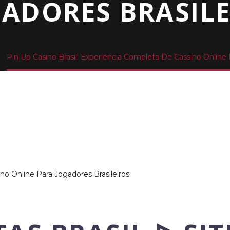
ADORES BRASIL
Pin Up Casino Brasil: Experiência Completa De Cassino Online 
no Online Para Jogadores Brasileiros