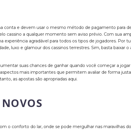
uma conta e devem usar o mesmo método de pagamento para dep
 pelo cassino a qualquer momento sem aviso prévio. Com sua am
 experiência agradável para todos os tipos de jogadores. Por tu
ade, luxo e glamour dos cassinos terrestres. Sim, basta baixar o 
 e aumentar suas chances de ganhar quando você começar a jogar
 aspectos mais importantes que permitem avaliar de forma justa
anto, as apostas são apropriadas aqui.
S NOVOS
om o conforto do lar, onde se pode mergulhar nas maravilhas do