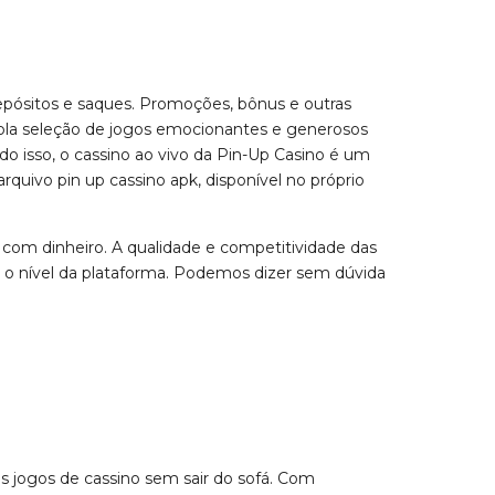
ósitos e saques. Promoções, bônus e outras
pla seleção de jogos emocionantes e generosos
do isso, o cassino ao vivo da Pin-Up Casino é um
arquivo pin up cassino apk, disponível no próprio
 com dinheiro. A qualidade e competitividade das
 o nível da plataforma. Podemos dizer sem dúvida
s jogos de cassino sem sair do sofá. Com