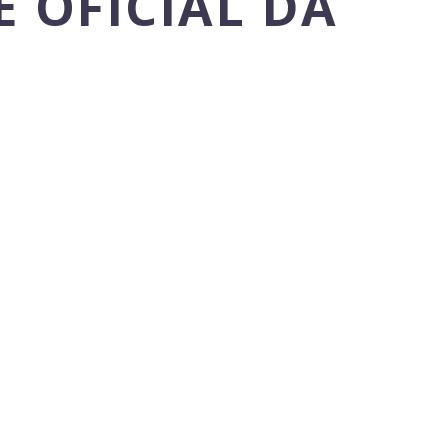
E OFICIAL DA