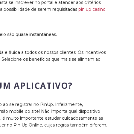
a se inscrever no portal e atender aos critérios
 possibilidade de serem requisitadas
pin up casino
.
elo são quase instantâneas.
 fluida a todos os nossos clientes. Os incentivos
s. Selecione os benefícios que mais se alinham ao
UM APLICATIVO?
ao se registrar no PinUp. Infelizmente,
são mobile do site! Não importa qual dispositivo
tes, é muito importante estudar cuidadosamente as
uer no Pin Up Online, cujas regras também diferem.