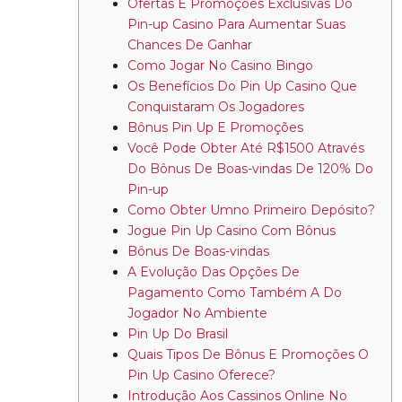
Ofertas E Promoções Exclusivas Do
Pin-up Casino Para Aumentar Suas
Chances De Ganhar
Como Jogar No Casino Bingo
Os Benefícios Do Pin Up Casino Que
Conquistaram Os Jogadores
Bônus Pin Up E Promoções
Você Pode Obter Até R$1500 Através
Do Bônus De Boas-vindas De 120% Do
Pin-up
Como Obter Umno Primeiro Depósito?
Jogue Pin Up Casino Com Bônus
Bônus De Boas-vindas
A Evolução Das Opções De
Pagamento Como Também A Do
Jogador No Ambiente
Pin Up Do Brasil
Quais Tipos De Bônus E Promoções O
Pin Up Casino Oferece?
Introdução Aos Cassinos Online No