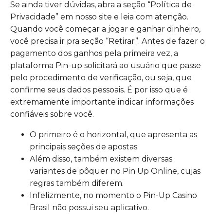
Se ainda tiver dúvidas, abra a seção “Política de
Privacidade” em nosso site e leia com atenção.
Quando você começar a jogar e ganhar dinheiro,
você precisa ir pra seção “Retirar”. Antes de fazer o
pagamento dos ganhos pela primeira vez, a
plataforma Pin-up solicitará ao usuário que passe
pelo procedimento de verificação, ou seja, que
confirme seus dados pessoais. É por isso que é
extremamente importante indicar informações
confiáveis ​​sobre você.
O primeiro é o horizontal, que apresenta as
principais seções de apostas.
Além disso, também existem diversas
variantes de pôquer no Pin Up Online, cujas
regras também diferem.
Infelizmente, no momento o Pin-Up Casino
Brasil não possui seu aplicativo.