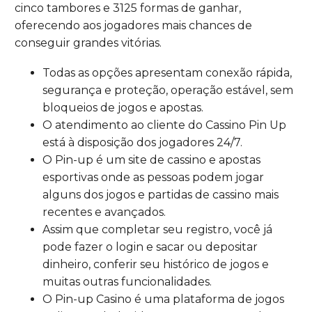
cinco tambores e 3125 formas de ganhar,
oferecendo aos jogadores mais chances de
conseguir grandes vitórias.
Todas as opções apresentam conexão rápida,
segurança e proteção, operação estável, sem
bloqueios de jogos e apostas.
O atendimento ao cliente do Cassino Pin Up
está à disposição dos jogadores 24/7.
O Pin-up é um site de cassino e apostas
esportivas onde as pessoas podem jogar
alguns dos jogos e partidas de cassino mais
recentes e avançados.
Assim que completar seu registro, você já
pode fazer o login e sacar ou depositar
dinheiro, conferir seu histórico de jogos e
muitas outras funcionalidades.
O Pin-up Casino é uma plataforma de jogos