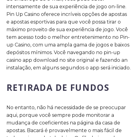
intensamente de sua experiência de jogo on-line.
Pin Up Casino oferece incríveis opções de apostas
e apostas esportivas para que você possa tirar o
máximo proveito de sua experiência de jogo. Você
tem acesso todo o melhor entretenimento no Pin-
up Casino, com uma ampla gama de jogos e baixos
depósitos mínimos. Você navegando no pin-up
casino app download no site original e fazendo an
instalação, em alguns segundos o app será iniciado.
RETIRADA DE FUNDOS
No entanto, não há necessidade de se preocupar
aqui, porque você sempre pode monitorar a
mudança de coeficientes na página da casa de
apostas. Bacará é provavelmente o mais fácil de