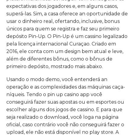
expectativas dos jogadores e, em alguns casos,
superá-las. Sim, a casa oferece an oportunidade de
usar o dinheiro real, ofertando, inclusive, bonus
únicos para quem se registra e faz seu primeiro
depósito Pin-Up. O Pin-Up é um cassino legalizado
pela licença internacional Curaçao. Criado em
2016, ele conta com um design bem atual e leve,
além de diferentes bônus, como o bônus de
primeiro depósito, mostrado mais abaixo.
Usando o modo demo, você entenderá an
operação e as complexidades das máquinas caça-
níqueis. Tendo o pin up casino app você
conseguirá fazer suas apostas ou em esportes ou
escolher alguns dos jogos de cassino. E para que
seja realizado o download, você loga na página
oficial, caso contrário você não conseguirá fazer o
upload, ele não está disponível no play store. A