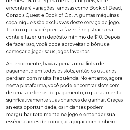
de mesa. Na categoria de caça-níqueis, você
encontrará variações famosas como Book of Dead,
Gonzo’s Quest e Book of Oz . Algumas máquinas
caça-níqueis são exclusivas deste serviço de jogo.
Tudo o que você precisa fazer é registrar uma
conta e fazer um depósito mínimo de $10. Depois
de fazer isso, você pode aproveitar o bônus e
começar a jogar seus jogos favoritos.
Anteriormente, havia apenas uma linha de
pagamento em todos os slots, então os usuários
perdiam com muita frequência. No entanto, agora
nesta plataforma, você pode encontrar slots com
dezenas de linhas de pagamento, o que aumenta
significativamente suas chances de ganhar. Graças
an esta oportunidade, os iniciantes podem
mergulhar totalmente no jogo e entender sua
essência antes de começar a jogar com dinheiro.