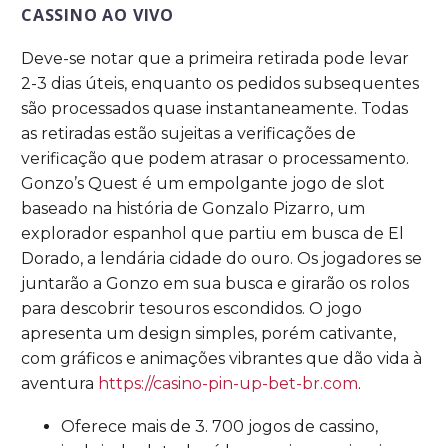
CASSINO AO VIVO
Deve-se notar que a primeira retirada pode levar
2-3 dias úteis, enquanto os pedidos subsequentes
são processados quase instantaneamente. Todas
as retiradas estão sujeitas a verificações de
verificação que podem atrasar o processamento.
Gonzo’s Quest é um empolgante jogo de slot
baseado na história de Gonzalo Pizarro, um
explorador espanhol que partiu em busca de El
Dorado, a lendária cidade do ouro. Os jogadores se
juntarão a Gonzo em sua busca e girarão os rolos
para descobrir tesouros escondidos. O jogo
apresenta um design simples, porém cativante,
com gráficos e animações vibrantes que dão vida à
aventura
https://casino-pin-up-bet-br.com
.
Oferece mais de 3. 700 jogos de cassino,