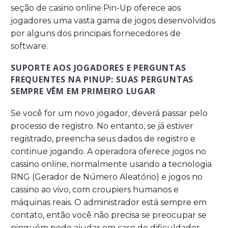
seção de casino online Pin-Up oferece aos
jogadores uma vasta gama de jogos desenvolvidos
por alguns dos principais fornecedores de
software.
SUPORTE AOS JOGADORES E PERGUNTAS
FREQUENTES NA PINUP: SUAS PERGUNTAS
SEMPRE VÊM EM PRIMEIRO LUGAR
Se você for um novo jogador, deverá passar pelo
processo de registro. No entanto, se já estiver
registrado, preencha seus dados de registro e
continue jogando. A operadora oferece jogos no
cassino online, normalmente usando a tecnologia
RNG (Gerador de Número Aleatório) e jogos no
cassino ao vivo, com croupiers humanos e
máquinas reais. O administrador está sempre em
contato, então você não precisa se preocupar se
ninguém pode ajudar em caso de dificuldades.