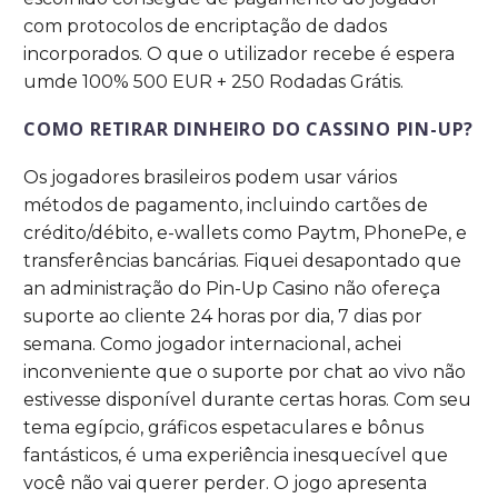
com protocolos de encriptação de dados
incorporados. O que o utilizador recebe é espera
umde 100% 500 EUR + 250 Rodadas Grátis.
COMO RETIRAR DINHEIRO DO CASSINO PIN-UP?
Os jogadores brasileiros podem usar vários
métodos de pagamento, incluindo cartões de
crédito/débito, e-wallets como Paytm, PhonePe, e
transferências bancárias. Fiquei desapontado que
an administração do Pin-Up Casino não ofereça
suporte ao cliente 24 horas por dia, 7 dias por
semana. Como jogador internacional, achei
inconveniente que o suporte por chat ao vivo não
estivesse disponível durante certas horas. Com seu
tema egípcio, gráficos espetaculares e bônus
fantásticos, é uma experiência inesquecível que
você não vai querer perder. O jogo apresenta