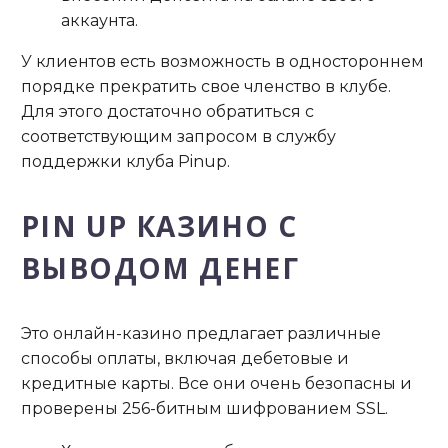
аккаунта.
У клиентов есть возможность в одностороннем
порядке прекратить свое членство в клубе.
Для этого достаточно обратиться с
соответствующим запросом в службу
поддержки клуба Pinup.
PIN UP КАЗИНО С
ВЫВОДОМ ДЕНЕГ
Это онлайн-казино предлагает различные
способы оплаты, включая дебетовые и
кредитные карты. Все они очень безопасны и
проверены 256-битным шифрованием SSL.