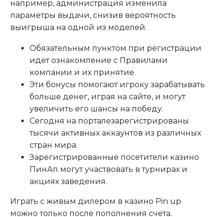
например, администрация изменила
параметры выдачи, снизив вероятность
выигрыша на одной из моделей.
Обязательным пунктом при регистрации
идет ознакомление с Правилами
компании и их принятие.
Эти бонусы помогают игроку зарабатывать
больше денег, играя на сайте, и могут
увеличить его шансы на победу.
Сегодня на порталезарегистрированы
тысячи активных аккаунтов из различных
стран мира.
Зарегистрированные посетители казино
ПинАп могут участвовать в турнирах и
акциях заведения.
Играть с живым дилером в казино Pin up
можно только после пополнения счета.