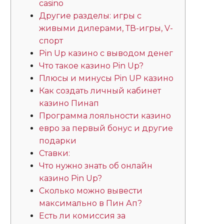
casino
Другие разделы: игры с
живыми дилерами, ТВ-игры, V-
спорт
Pin Up казино с выводом денег
Что такое казино Pin Up?
Плюсы и минусы Pin UP казино
Как создать личный кабинет
казино Пинап
Программа лояльности казино
евро за первый бонус и другие
подарки
Ставки:
Что нужно знать об онлайн
казино Pin Up?
Сколько можно вывести
максимально в Пин Ап?
Есть ли комиссия за