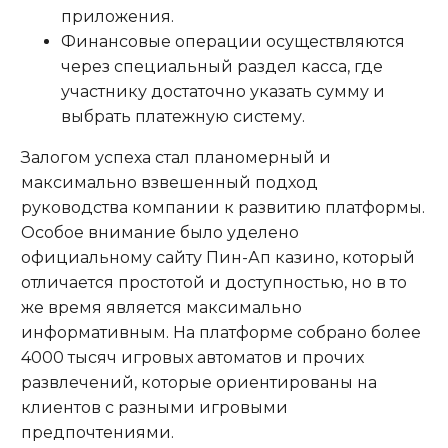
приложения.
Финансовые операции осуществляются
через специальный раздел касса, где
участнику достаточно указать сумму и
выбрать платежную систему.
Залогом успеха стал планомерный и
максимально взвешенный подход
руководства компании к развитию платформы.
Особое внимание было уделено
официальному сайту Пин-Ап казино, который
отличается простотой и доступностью, но в то
же время является максимально
информативным. На платформе собрано более
4000 тысяч игровых автоматов и прочих
развлечений, которые ориентированы на
клиентов с разными игровыми
предпочтениями.