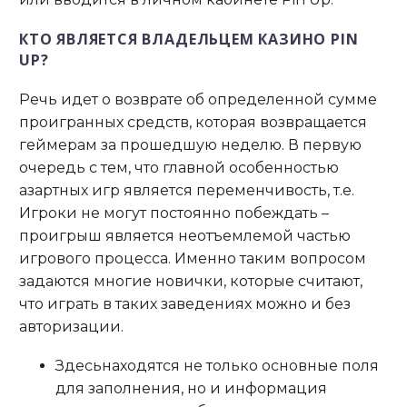
КТО ЯВЛЯЕТСЯ ВЛАДЕЛЬЦЕМ КАЗИНО PIN
UP?
Речь идет о возврате об определенной сумме
проигранных средств, которая возвращается
геймерам за прошедшую неделю. В первую
очередь с тем, что главной особенностью
азартных игр является переменчивость, т.е.
Игроки не могут постоянно побеждать –
проигрыш является неотъемлемой частью
игрового процесса. Именно таким вопросом
задаются многие новички, которые считают,
что играть в таких заведениях можно и без
авторизации.
Здесьнаходятся не только основные поля
для заполнения, но и информация