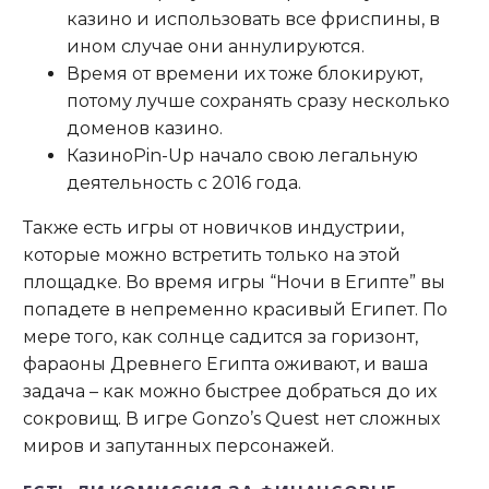
казино и использовать все фриспины, в
ином случае они аннулируются.
Время от времени их тоже блокируют,
потому лучше сохранять сразу несколько
доменов казино.
КазиноPin-Up начало свою легальную
деятельность с 2016 года.
Также есть игры от новичков индустрии,
которые можно встретить только на этой
площадке. Во время игры “Ночи в Египте” вы
попадете в непременно красивый Египет. По
мере того, как солнце садится за горизонт,
фараоны Древнего Египта оживают, и ваша
задача – как можно быстрее добраться до их
сокровищ. В игре Gonzo’s Quest нет сложных
миров и запутанных персонажей.