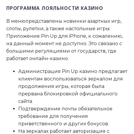
ПРОГРАММА ЛОЯЛЬНОСТИ КАЗИНО
В менюпредставлены новинки азартных игр,
слоты, рулетки, а также настольные игры.
Приложение Pin Up для iPhone, к сожалению,
на данный момент не доступно. Это связано с
большими регуляциями от государств, где
работает онлайн-казино.
Администрация Pin Up казино предлагает
клиентам воспользоваться зеркалом для
продолжения игры, которая была
прервана блокировкой официального
сайта.
Подтверждение почты обязательное
требование для получения
приветственного и других бонусов.
На зеркалах работает авторизация с