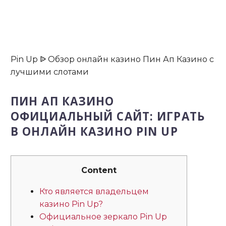
Pin Up ᐉ Обзор онлайн казино Пин Ап Казино с
лучшими слотами
ПИН АП КАЗИНО
ОФИЦИАЛЬНЫЙ САЙТ: ИГРАТЬ
В ОНЛАЙН КАЗИНО PIN UP
Content
Кто является владельцем
казино Pin Up?
Официальное зеркало Pin Up