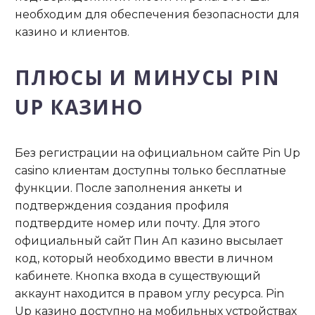
необходим для обеспечения безопасности для
казино и клиентов.
ПЛЮСЫ И МИНУСЫ PIN
UP КАЗИНО
Без регистрации на официальном сайте Pin Up
casino клиентам доступны только бесплатные
функции. После заполнения анкеты и
подтверждения создания профиля
подтвердите номер или почту. Для этого
официальный сайт Пин Ап казино высылает
код, который необходимо ввести в личном
кабинете. Кнопка входа в существующий
аккаунт находится в правом углу ресурса. Pin
Up казино доступно на мобильных устройствах