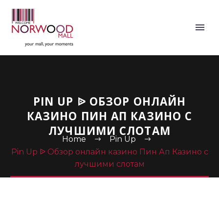
PIN UP ᐉ ОБЗОР ОНЛАЙН
КАЗИНО ПИН АП КАЗИНО С
ЛУЧШИМИ СЛОТАМ
Home
Pin Up
Pin Up ᐉ Обзор онлайн казино Пин Ап Казино с
лучшими слотам