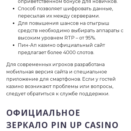
оприветственном бонусе для новичков.
Способ позволяет шифровать данные,
пересылая их между серверами.
Для повышения шансов на отыгрыш
средств необходимо выбирать аппараты с
высоким уровнем RTP – от 95%.
Пин-Ап казино официальный сайт
предлагает более 4000 слотов.
Для современных игроков разработана
мобильная версия сайта и специальное
приложение для смартфонов. Если у гостей
казино возникают проблемы или вопросы,
следует обратиться к службе поддержки.
ОФИЦИАЛЬНОЕ
ЗЕРКАЛО PIN UP CASINO