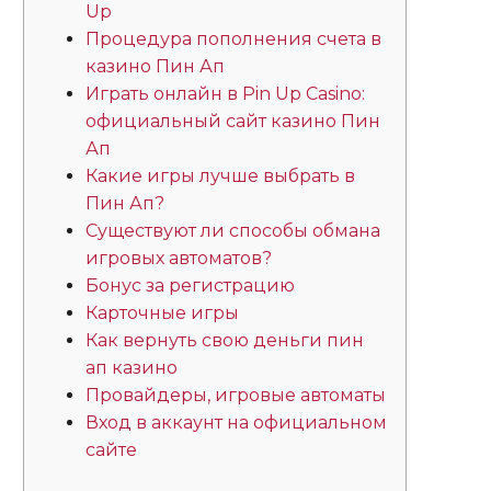
Up
Процедура пополнения счета в
казино Пин Ап
Играть онлайн в Pin Up Casino:
официальный сайт казино Пин
Ап
Какие игры лучше выбрать в
Пин Ап?
Существуют ли способы обмана
игровых автоматов?
Бонус за регистрацию
Карточные игры
Как вернуть свою деньги пин
ап казино
Провайдеры, игровые автоматы
Вход в аккаунт на официальном
сайте