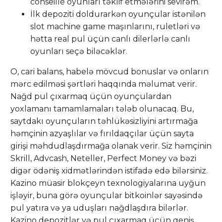
conseillé oyunları təklif etmələrini sevirəm.
İlk depoziti doldurarkən oyunçular istənilən
slot machine game maşınlarını, ruletləri və
hətta real pul üçün canlı dilerlərlə canlı
oyunları seçə biləcəklər.
O, cari balans, habelə mövcud bonuslar və onların
mərc edilməsi şərtləri haqqında məlumat verir.
Nağd pul çıxarmaq üçün oyunçulardan
yoxlamanı tamamlamaları tələb olunacaq. Bu,
saytdakı oyunçuların təhlükəsizliyini artırmağa
həmçinin azyaşlılar və fırıldaqçılar üçün sayta
girişi məhdudlaşdırmağa olanak verir. Siz həmçinin
Skrill, Advcash, Neteller, Perfect Money və bəzi
digər ödəniş xidmətlərindən istifadə edə bilərsiniz.
Kazino müasir blokçeyn texnologiyalarına uyğun
işləyir, buna görə oyunçular bitkoinlər sayəsində
pul yatıra və ya uduşları nağdlaşdıra bilərlər.
Kazino depozitlər və pul çıxarmaq üçün geniş