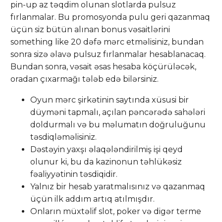
pin-up az təqdim olunan slotlarda pulsuz
fırlanmalar. Bu promosyonda pulu geri qazanmaq
üçün siz bütün alınan bonus vəsaitlərini
something like 20 dəfə mərc etməlisiniz, bundan
sonra sizə əlavə pulsuz fırlanmalar hesablanacaq.
Bundan sonra, vəsait əsas hesaba köçürüləcək,
oradan çıxarmağı tələb edə bilərsiniz.
Oyun mərc şirkətinin saytında xüsusi bir
düyməni tapmalı, açılan pəncərədə sahələri
doldurmalı və bu məlumatın doğruluğunu
təsdiqləməlisiniz.
Dəstəyin yaxşı əlaqələndirilmiş işi qeyd
olunur ki, bu da kazinonun təhlükəsiz
fəaliyyətinin təsdiqidir.
Yalnız bir hesab yaratmalısınız və qazanmaq
üçün ilk addım artıq atılmışdır.
Onların müxtəlif slot, poker və digər terme