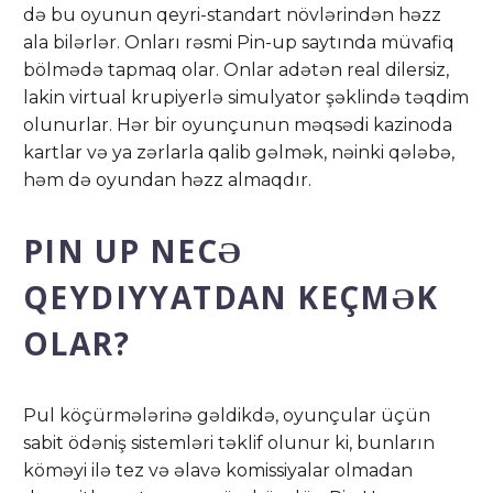
də bu oyunun qeyri-standart növlərindən həzz
ala bilərlər. Onları rəsmi Pin-up saytında müvafiq
bölmədə tapmaq olar. Onlar adətən real dilersiz,
lakin virtual krupiyerlə simulyator şəklində təqdim
olunurlar. Hər bir oyunçunun məqsədi kazinoda
kartlar və ya zərlarla qalib gəlmək, nəinki qələbə,
həm də oyundan həzz almaqdır.
PIN UP NECƏ
QEYDIYYATDAN KEÇMƏK
OLAR?
Pul köçürmələrinə gəldikdə, oyunçular üçün
sabit ödəniş sistemləri təklif olunur ki, bunların
köməyi ilə tez və əlavə komissiyalar olmadan