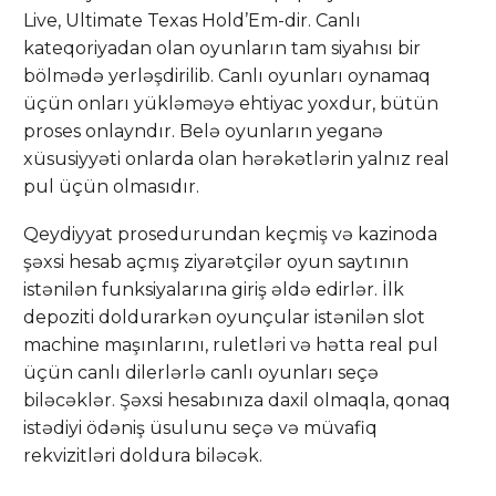
Live, Ultimate Texas Hold’Em-dir. Canlı
kateqoriyadan olan oyunların tam siyahısı bir
bölmədə yerləşdirilib. Canlı oyunları oynamaq
üçün onları yükləməyə ehtiyac yoxdur, bütün
proses onlayndır. Belə oyunların yeganə
xüsusiyyəti onlarda olan hərəkətlərin yalnız real
pul üçün olmasıdır.
Qeydiyyat prosedurundan keçmiş və kazinoda
şəxsi hesab açmış ziyarətçilər oyun saytının
istənilən funksiyalarına giriş əldə edirlər. İlk
depoziti doldurarkən oyunçular istənilən slot
machine maşınlarını, ruletləri və hətta real pul
üçün canlı dilerlərlə canlı oyunları seçə
biləcəklər. Şəxsi hesabınıza daxil olmaqla, qonaq
istədiyi ödəniş üsulunu seçə və müvafiq
rekvizitləri doldura biləcək.