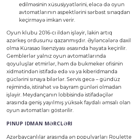
edilməsinin xüsusiyyətlərini, eləcə də oyun
avtomatlarının aspektlərini sərbəst sınaqdan
keçirməyə imkan verir.
Oyun klubu 2016-cı ildən işləyir, lakin artıq
azərkeş ordusunu qazanmışdır. Əyləncələrə daxil
olma Kürasao lisenziyası əsasında həyata keçirilir.
Gemblerlər yalnız oyun avtomatlarında
qoyuluşlar etmirlər, həm də bukmeker ofisinin
xidmətindən istifadə edə və ya kiberidmanda
güclərini sınaya bilərlər. Servis gecə – gündüz
rejimində, istirahət və bayram günləri olmadan
işləyir. Meydançanın lobbisində istifadəçilər
arasında geniş yayılmış yüksək faydalı əmsalı olan
oyun avtomatları göstərilir.
PINUP IDMAN MƏRCLƏRI
Azərbaycanlılar arasında ən populyarları Roulette