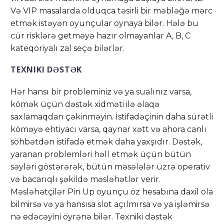
Və VIP masalarda olduqca təsirli bir məbləğə mərc
etmək istəyən oyunçular oynaya bilər. Hələ bu
cür risklərə getməyə hazır olmayanlar A, B, C
kateqoriyalı zal seçə bilərlər.
TEXNIKI DƏSTƏK
Hər hansı bir probleminiz və ya sualınız varsa,
kömək üçün dəstək xidməti ilə əlaqə
saxlamaqdan çəkinməyin. İstifadəçinin daha sürətli
köməyə ehtiyacı varsa, qaynar xətt və ahora canlı
söhbətdən istifadə etmək daha yaxşıdır. Dəstək,
yaranan problemləri həll etmək üçün bütün
səyləri göstərərək, bütün məsələlər üzrə operativ
və bacarıqlı şəkildə məsləhətlər verir.
Məsləhətçilər Pin Up oyunçu öz hesabına daxil ola
bilmirsə və ya hansısa slot açılmırsa və ya işləmirsə
nə edəcəyini öyrənə bilər. Texniki dəstək