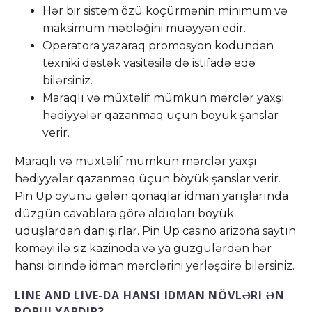
Hər bir sistem özü köçürmənin minimum və
maksimum məbləğini müəyyən edir.
Operatora yazaraq promosyon kodundan
texniki dəstək vasitəsilə də istifadə edə
bilərsiniz.
Maraqlı və müxtəlif mümkün mərclər yaxşı
hədiyyələr qazanmaq üçün böyük şanslar
verir.
Maraqlı və müxtəlif mümkün mərclər yaxşı
hədiyyələr qazanmaq üçün böyük şanslar verir.
Pin Up oyunu gələn qonaqlar idman yarışlarında
düzgün cavablara görə aldıqları böyük
uduşlardan danışırlar. Pin Up casino arizona saytın
köməyi ilə siz kazinoda və ya güzgülərdən hər
hansı birində idman mərclərini yerləşdirə bilərsiniz.
LINE AND LIVE-DA HANSI IDMAN NÖVLƏRI ƏN
POPULYARDIR?