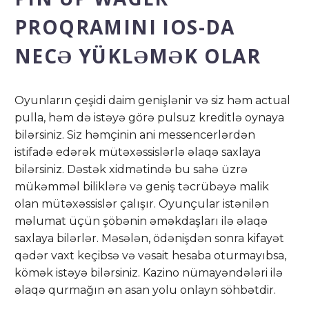
PROQRAMINI IOS-DA
NECƏ YÜKLƏMƏK OLAR
Oyunların çeşidi daim genişlənir və siz həm actual
pulla, həm də istəyə görə pulsuz kreditlə oynaya
bilərsiniz. Siz həmçinin ani messencerlərdən
istifadə edərək mütəxəssislərlə əlaqə saxlaya
bilərsiniz. Dəstək xidmətində bu sahə üzrə
mükəmməl biliklərə və geniş təcrübəyə malik
olan mütəxəssislər çalışır. Oyunçular istənilən
məlumat üçün şöbənin əməkdaşları ilə əlaqə
saxlaya bilərlər. Məsələn, ödənişdən sonra kifayət
qədər vaxt keçibsə və vəsait hesaba oturmayıbsa,
kömək istəyə bilərsiniz. Kazino nümayəndələri ilə
əlaqə qurmağın ən asan yolu onlayn söhbətdir.