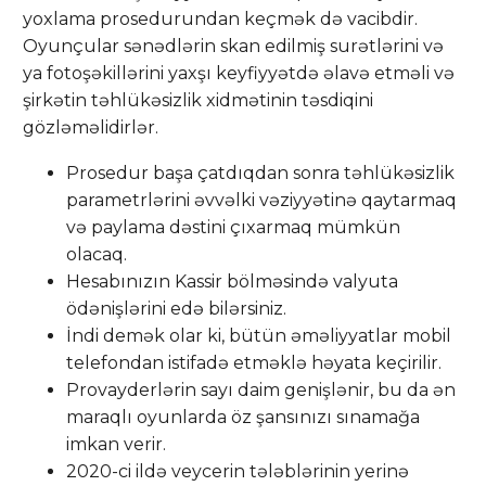
yoxlama prosedurundan keçmək də vacibdir.
Oyunçular sənədlərin skan edilmiş surətlərini və
ya fotoşəkillərini yaxşı keyfiyyətdə əlavə etməli və
şirkətin təhlükəsizlik xidmətinin təsdiqini
gözləməlidirlər.
Prosedur başa çatdıqdan sonra təhlükəsizlik
parametrlərini əvvəlki vəziyyətinə qaytarmaq
və paylama dəstini çıxarmaq mümkün
olacaq.
Hesabınızın Kassir bölməsində valyuta
ödənişlərini edə bilərsiniz.
İndi demək olar ki, bütün əməliyyatlar mobil
telefondan istifadə etməklə həyata keçirilir.
Provayderlərin sayı daim genişlənir, bu da ən
maraqlı oyunlarda öz şansınızı sınamağa
imkan verir.
2020-ci ildə veycerin tələblərinin yerinə