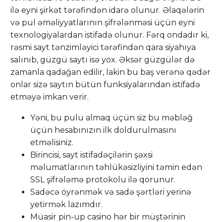
ilə eyni şirkət tərəfindən idarə olunur. Əlaqələrin
və pul əməliyyatlarının şifrələnməsi üçün eyni
texnologiyalardan istifadə olunur. Fərq ondadır ki,
rəsmi sayt tənzimləyici tərəfindən qara siyahıya
salınıb, güzgü saytı isə yox. Əksər güzgülər də
zamanla qadağan edilir, lakin bu baş verənə qədər
onlar sizə saytın bütün funksiyalarından istifadə
etməyə imkan verir.
Yəni, bu pulu almaq üçün siz bu məbləğ
üçün hesabınızın ilk doldurulmasını
etməlisiniz.
Birincisi, sayt istifadəçilərin şəxsi
məlumatlarının təhlükəsizliyini təmin edən
SSL şifrələmə protokolu ilə qorunur.
Sadəcə öyrənmək və sadə şərtləri yerinə
yetirmək lazımdır.
Müasir pin-up casino hər bir müştərinin