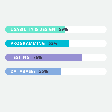
USABILITY & DESIGN
59%
PROGRAMMING
63%
TESTING
76%
DATABASES
55%