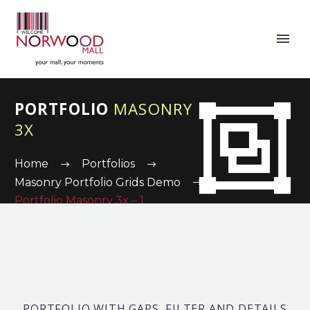
PORTFOLIO
MASONRY


3X
Home
Portfolios
Masonry Portfolio Grids Demo
Portfolio Masonry 3x – 1
PORTFOLIO WITH GAPS, FILTER AND DETAILS