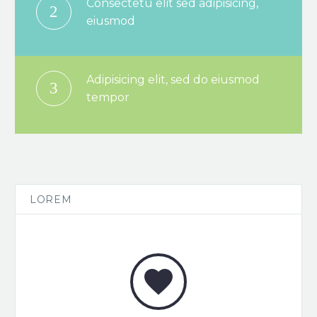
Consectetu elit sed adipisicing,
2
eiusmod
Adipisicing elit, sed do eiusmod
3
tempor
LOREM

