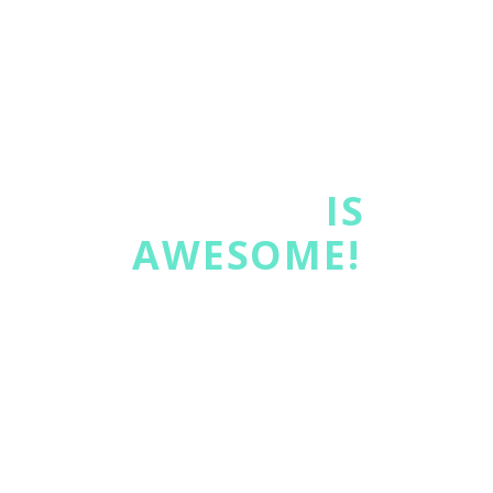
THE GEM
IS
AWESOME!
Lorem ipsum dolor sit amet, consectetur adipisicing
elit, sed do eiusmod tempor incididunt ut . Ut enim ad
minim veniam, quis nostrud exercitation ullamco
laboris nisi ut aliquip ex ea commodo consequat. Duis
aute irure dolor in reprehenderit in voluptate velit esse