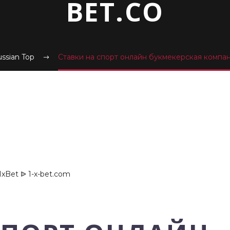
BET.CO
ussian Top
Ставки на спорт онлайн букмекерская компани
xBet ᐉ 1-x-bet.com