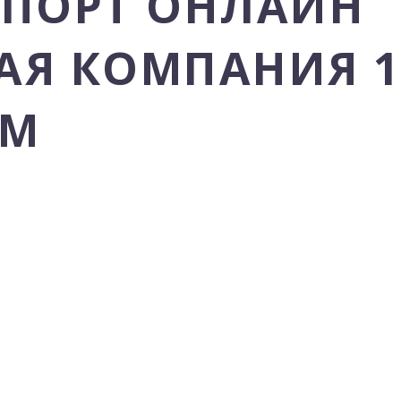
СПОРТ ОНЛАЙН
АЯ КОМПАНИЯ 1
OM