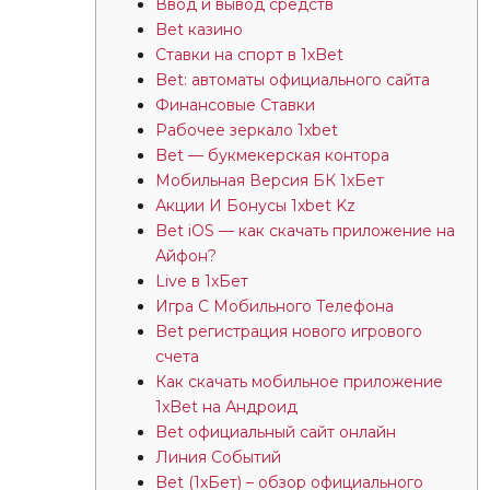
Ввод и вывод средств
Bet казино
Ставки на спорт в 1xBet
Bet: автоматы официального сайта
Финансовые Ставки
Рабочее зеркало 1xbet
Bet — букмекерская контора
Мобильная Версия БК 1хБет
Акции И Бонусы 1xbet Kz
Bet іOS — как скачать приложение на
Айфон?
Live в 1хБет
Игра С Мобильного Телефона
Bet регистрация нового игрового
счета
Как скачать мобильное приложение
1xBet на Андроид
Bet официальный сайт онлайн
Линия Событий
Bet (1хБет) – обзор официального