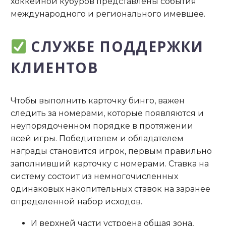
хоккейной кубуров представлены события
международного и регионального имевшее.
СЛУЖБЕ ПОДДЕРЖКИ
КЛИЕНТОВ
Чтобы выполнить карточку бинго, важен
следить за номерами, которые появляются и
неупорядоченном порядке в протяжении
всей игры. Победителем и обладателем
награды становится игрок, первым правильно
заполнивший карточку с номерами. Ставка на
систему состоит из немногочисленных
одинаковых накопительных ставок на заранее
определенной набор исходов.
И верхней части устроена общая зона,