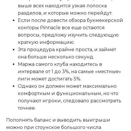
выше всех находится узкая полоска
разделов, и которые можно перейдут.
Если после довести обзора букмекерской
конторы Pinnacle все еще остаются
вопросы, предложу изучить следующую
краткую информацию.
Эта процедура крайне проста, и займёт
она больше несколько секунд.
Маржа самого клуба находитесь в
интервале от 1 до 3%, на самые «местные»
лиги может достигать 5%.
Однако он должен может максимально
комфортным и функциональным, но что
получают игроки, следовало рассмотреть
точнее.
Пополнять баланс и выводить выигрыши
можно при стоунское большого числа