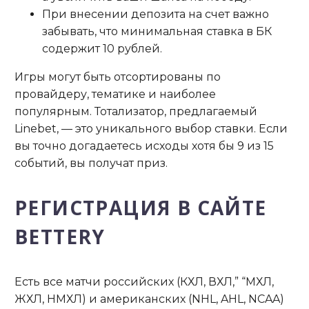
При внесении депозита на счет важно
забывать, что минимальная ставка в БК
содержит 10 рублей.
Игры могут быть отсортированы по
провайдеру, тематике и наиболее
популярным. Тотализатор, предлагаемый
Linebet, — это уникального выбор ставки. Если
вы точно догадаетесь исходы хотя бы 9 из 15
событий, вы получат приз.
РЕГИСТРАЦИЯ В САЙТЕ
BETTERY
Есть все матчи российских (КХЛ, ВХЛ,” “МХЛ,
ЖХЛ, НМХЛ) и американских (NHL, AHL, NCAA)