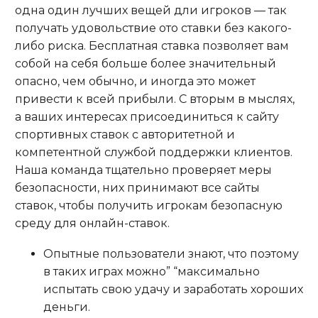
одна один лучших вещей дли игроков — так
получать удовольствие ото ставки без какого-
либо риска. Бесплатная ставка позволяет вам
собой на себя больше более значительный
опасно, чем обычно, и иногда это может
привести к всей прибыли. С вторым в мыслях,
а ваших интересах присоединиться к сайту
спортивных ставок с авторитетной и
компетентной службой поддержки клиентов.
Наша команда тщательно проверяет меры
безопасности, них принимают все сайты
ставок, чтобы получить игрокам безопасную
среду для онлайн-ставок.
Опытные пользователи знают, что поэтому
в таких играх можно” “максимально
испытать свою удачу и заработать хороших
деньги.