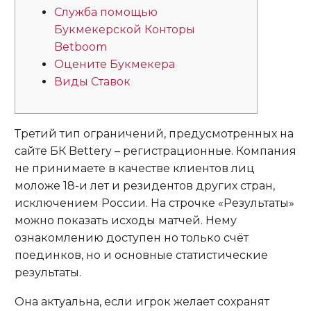
Служба помощью
Букмекерской Конторы
Betboom
Оцените Букмекера
Виды Ставок
Третий тип ограничений, предусмотренных на
сайте БК Bettery – регистрационные. Компания
не принимаете в качестве клиентов лиц
моложе 18-и лет и резидентов других стран,
исключением России. На строчке «Результаты»
можно показать исходы матчей. Нему
ознакомлению доступен но только счёт
поединков, но и основные статистические
результаты.
Она актуальна, если игрок желает сохранят