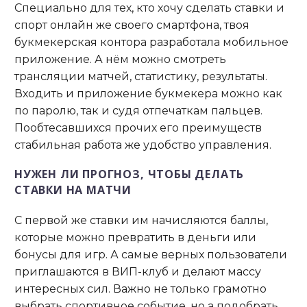
Специально для тех, кто хочу сделать ставки и
спорт онлайн же своего смартфона, твоя
букмекерская контора разработала мобильное
приложение. А нём можно смотреть
трансляции матчей, статистику, результаты.
Входить и приложение букмекера можно как
по паролю, так и судя отпечаткам пальцев.
Пообтесавшихся прочих его преимуществ
стабильная работа же удобство управления.
НУЖЕН ЛИ ПРОГНОЗ, ЧТОБЫ ДЕЛАТЬ
СТАВКИ НА МАТЧИ
С первой же ставки им начисляются баллы,
которые можно превратить в деньги или
бонусы для игр. А самые верных пользователи
приглашаются в ВИП-клуб и делают массу
интересных сил. Важно не только грамотно
выбрать спортивное событие, но а подобрать