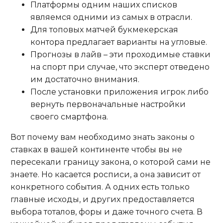
Платформы одним наших списков
являемся одними из самых в отрасли.
Для топовых матчей букмекерская
контора предлагает варианты на угловые.
Прогнозы в лайв – эти проходимые ставки
на спорт при случае, что эксперт отведено
им достаточно внимания.
После установки приложения игрок либо
вернуть первоначальные настройки
своего смартфона.
Вот почему вам необходимо знать законы о
ставках в вашей континенте чтобы вы не
пересекали границу закона, о которой сами не
знаете. Но касается росписи, а она зависит от
конкретного события. А одних есть только
главные исходы, и других предоставляется
выбора тоталов, форы и даже точного счета. В