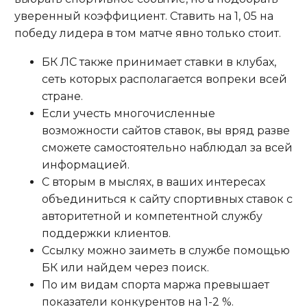
уверенный коэффициент. Ставить на 1, 05 на
победу лидера в том матче явно только стоит.
БК ЛС также принимает ставки в клубах,
сеть которых располагается вопреки всей
стране.
Если учесть многочисленные
возможности сайтов ставок, вы вряд разве
сможете самостоятельно наблюдал за всей
информацией.
С вторым в мыслях, в ваших интересах
объединиться к сайту спортивных ставок с
авторитетной и компетентной службу
поддержки клиентов.
Ссылку можно заиметь в службе помощью
БК или найдем через поиск.
По им видам спорта маржа превышает
показатели конкурентов на 1-2 %.