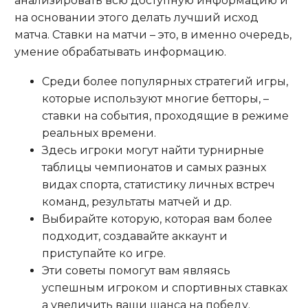
анализировать всю доступную информацию и
на основании этого делать лучший исход
матча. Ставки на матчи – это, в именно очередь,
умение обрабатывать информацию.
Среди более популярных стратегий игры,
которые используют многие бетторы, –
ставки на события, проходящие в режиме
реальных времени.
Здесь игроки могут найти турнирные
таблицы чемпионатов и самых разных
видах спорта, статистику личных встреч
команд, результаты матчей и др.
Выбирайте которую, которая вам более
подходит, создавайте аккаунт и
приступайте ко игре.
Эти советы помогут вам являясь
успешным игроком и спортивных ставках
а увеличить ваши шанса на победу.