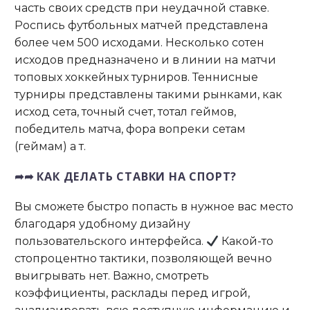
часть своих средств при неудачной ставке.
Роспись футбольных матчей представлена
более чем 500 исходами. Несколько сотен
исходов предназначено и в линии на матчи
топовых хоккейных турниров. Теннисные
турниры представлены такими рынками, как
исход сета, точный счет, тотал геймов,
победитель матча, фора вопреки сетам
(геймам) а т.
➦➦ КАК ДЕЛАТЬ СТАВКИ НА СПОРТ?
Вы сможете быстро попасть в нужное вас место
благодаря удобному дизайну
пользовательского интерфейса.
Какой-то
стопроцентно тактики, позволяющей вечно
выигрывать нет. Важно, смотреть
коэффициенты, расклады перед игрой,