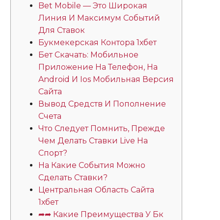
Bet Mobile — Это Широкая
Линия И Максимум Событий
Для Ставок
Букмекерская Контора 1хбет
Бет Скачать: Мобильное
Приложение На Телефон, На
Android И Ios Мобильная Версия
Сайта
Вывод Средств И Пополнение
Счета
Что Следует Помнить, Прежде
Чем Делать Ставки Live На
Спорт?
На Какие События Можно
Сделать Ставки?
Центральная Область Сайта
1хбет
➦➦ Какие Преимущества У Бк