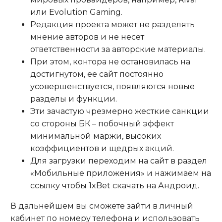
или Evolution Gaming.
Редакция проекта может не разделять
мнение авторов и не несет
ответственности за авторские материалы.
При этом, контора не остановилась на
достигнутом, ее сайт постоянно
усовершенствуется, появляются новые
разделы и функции.
Эти зачастую чрезмерно жесткие санкции
со стороны БК – побочный эффект
минимальной маржи, высоких
коэффициентов и щедрых акций.
Для загрузки переходим на сайт в раздел
«Мобильные приложения» и нажимаем на
ссылку чтобы 1xBet скачать на Андроид.
В дальнейшем вы сможете зайти в личный
кабинет по номеру телефона и использовать