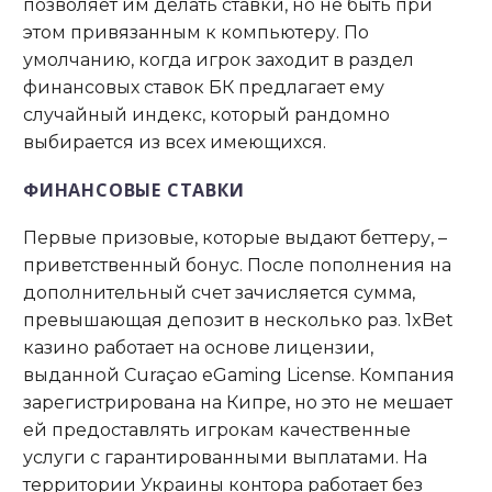
позволяет им делать ставки, но не быть при
этом привязанным к компьютеру. По
умолчанию, когда игрок заходит в раздел
финансовых ставок БК предлагает ему
случайный индекс, который рандомно
выбирается из всех имеющихся.
ФИНАНСОВЫЕ СТАВКИ
Первые призовые, которые выдают беттеру, –
приветственный бонус. После пополнения на
дополнительный счет зачисляется сумма,
превышающая депозит в несколько раз. 1xBet
казино работает на основе лицензии,
выданной Curaçao eGaming License. Компания
зарегистрирована на Кипре, но это не мешает
ей предоставлять игрокам качественные
услуги с гарантированными выплатами. На
территории Украины контора работает без