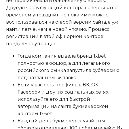
не перекочевала в обновленную версию.
Другую часть функций контора наверняка со
временем упразднит, но пока ими можно
воспользоваться на старой версии сайта, а уж
найти легче, чем в новой – точно. Процесс
регистрации в этой офшорной конторе
предельно упрощен.
Тогда компания вывела бренд 1xbet
полностью в офшор, а для легального
российского рынка запустила субверсию
под названием 1хСтавка.
Если у вас есть профиль в ВК, ОК,
Facebook и других социальных сетях,
используйте его для быстрой
авторизации на сайте букмекерской
конторы 1хБет.
Каждый день букмекер случайным
образом определяет 100 победителейю Их