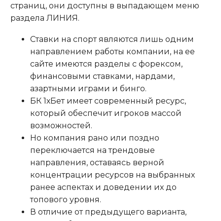
страниц, они доступны в выпадающем меню
раздела ЛИНИЯ.
Ставки на спорт являются лишь одним
направлением работы компании, на ее
сайте имеются разделы с форексом,
финансовыми ставками, нардами,
азартными играми и бинго.
БК 1хБет имеет современный ресурс,
который обеспечит игроков массой
возможностей.
Но компания рано или поздно
переключается на трендовые
направления, оставаясь верной
концентрации ресурсов на выбранных
ранее аспектах и доведении их до
топового уровня.
В отличие от предыдущего варианта,