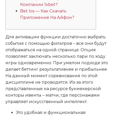
Компании 1xbet?
Bet Іos — Как Скачать
Приложение На Айфон?
Для активации функции достаточно выбрать
события с помощью фильтров – все они будут
отображаться на одной странице. Опция
позволяет заключать несколько пари по ходу
игры одновременно. При умелом подходе это
делает беттинг результативнее и прибыльнее.
На данный момент соревнования по этой
дисциплине не проводятся. Из-за этого
представленные на ресурсе букмекерской
конторы ивенты – матчи, где персонажами
управляет искусственный интеллект.
Это удобная и функциональная