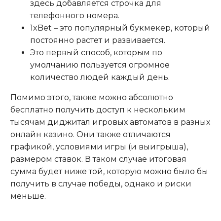
здесь добавляется строчка для
телефонного номера.
1xBet – это популярный букмекер, который
постоянно растет и развивается.
Это первый способ, которым по
умолчанию пользуется огромное
количество людей каждый день.
Помимо этого, также можно абсолютно
бесплатно получить доступ к нескольким
тысячам диджитал игровых автоматов в разных
онлайн казино. Они также отличаются
графикой, условиями игры (и выигрыша),
размером ставок. В таком случае итоговая
сумма будет ниже той, которую можно было бы
получить в случае победы, однако и риски
меньше.