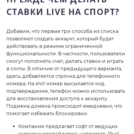
СТАВКИ LIVE НА СПОРТ?
Добавим, что первые три способа из списка
позволяют создать аккаунт, который будет
действовать в режиме ограниченной
функциональности. В частности, пользователи
смогут пополнять счёт, делать ставки и играть
в слоты. В отличие от предыдущего варианта,
здесь добавляется строчка для телефонного
номера. На этот номер высылается код
подтверждения, телефон можно использовать
для восстановления доступа к аккаунту.
Подмена домена происходит ежедневно, что
помогает избежать блокировки.
Компания предлагает софт от ведущих
мировых провайдеров, например, Rival