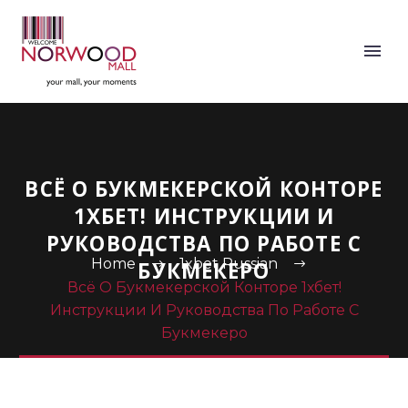
ВСЁ О БУКМЕКЕРСКОЙ КОНТОРЕ
1ХБЕТ! ИНСТРУКЦИИ И
РУКОВОДСТВА ПО РАБОТЕ С
Home
1xbet Russian
БУКМЕКЕРО
Всё О Букмекерской Конторе 1хбет!
Инструкции И Руководства По Работе С
Букмекеро