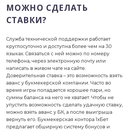
МОЖНО СДЕЛАТЬ
СТАВКИ?
Служба технической поддержки работает
круглосуточно и доступна более чем на 30
языках. Связаться с ней можно по номеру
телефона, через электронную почту или
написать в живом чате на сайте.
Доверительная ставка – это возможность взять
аванс у букмекерской компании. Часто во
время игры попадается хорошее пари, но
суммы баланса на него не хватает. Чтобы не
упустить возможность сделать удачную ставку,
можно взять аванс у БК, а после выигрыша
вернуть его. Букмекерская контора 1хБет
предлагает обширную систему бонусов и