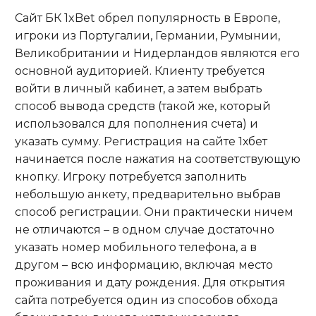
Сайт БК 1xBet обрел популярность в Европе,
игроки из Португалии, Германии, Румынии,
Великобритании и Нидерландов являются его
основной аудиторией. Клиенту требуется
войти в личный кабинет, а затем выбрать
способ вывода средств (такой же, который
использовался для пополнения счета) и
указать сумму. Регистрация на сайте 1хбет
начинается после нажатия на соответствующую
кнопку. Игроку потребуется заполнить
небольшую анкету, предварительно выбрав
способ регистрации. Они практически ничем
не отличаются – в одном случае достаточно
указать номер мобильного телефона, а в
другом – всю информацию, включая место
проживания и дату рождения. Для открытия
сайта потребуется один из способов обхода