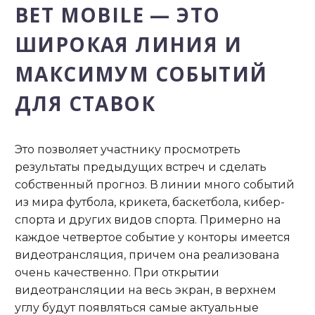
BET MOBILE — ЭТО
ШИРОКАЯ ЛИНИЯ И
МАКСИМУМ СОБЫТИЙ
ДЛЯ СТАВОК
Это позволяет участнику просмотреть
результаты предыдущих встреч и сделать
собственный прогноз. В линии много событий
из мира футбола, крикета, баскетбола, кибер-
спорта и других видов спорта. Примерно на
каждое четвертое событие у конторы имеется
видеотрансляция, причем она реализована
очень качественно. При открытии
видеотрансляции на весь экран, в верхнем
углу будут появляться самые актуальные