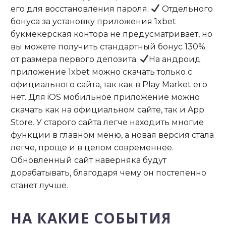
его для восстановления пароля.
Отдельного
бонуса за установку приложения 1xbet
букмекерская контора не предусматривает, но
вы можете получить стандартный бонус 130%
от размера первого депозита.
На андроид
приложение 1xbet можно скачать только с
официального сайта, так как в Play Market его
нет. Для iOS мобильное приложение можно
скачать как на официальном сайте, так и App
Store. У старого сайта легче находить многие
функции в главном меню, а новая версия стала
легче, проще и в целом современнее.
Обновленный сайт наверняка будут
дорабатывать, благодаря чему он постепенно
станет лучше.
НА КАКИЕ СОБЫТИЯ