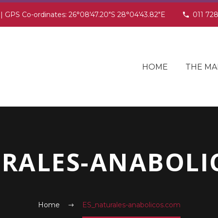
 | GPS Co-ordinates: 26°08'47.20"S 28°04'43.82"E
011 72
HOME
THE MA
URALES-ANABOLI
Home
ES_naturales-anabolicos.com