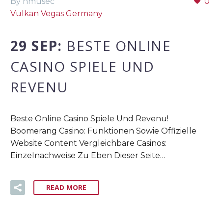
By nmusec
0
Vulkan Vegas Germany
29 SEP:
BESTE ONLINE
CASINO SPIELE UND
REVENU
Beste Online Casino Spiele Und Revenu!
Boomerang Casino: Funktionen Sowie Offizielle
Website Content Vergleichbare Casinos:
Einzelnachweise Zu Eben Dieser Seite…
READ MORE