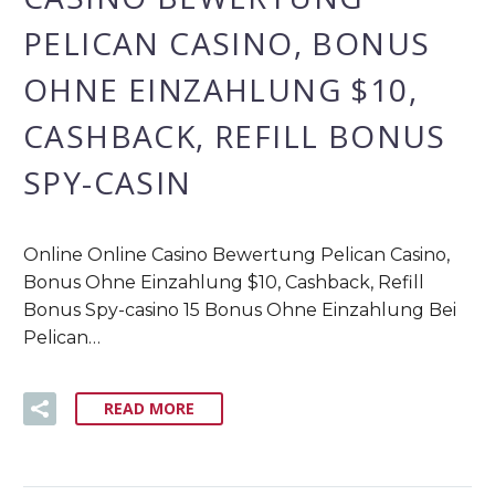
PELICAN CASINO, BONUS
OHNE EINZAHLUNG $10,
CASHBACK, REFILL BONUS
SPY-CASIN
Online Online Casino Bewertung Pelican Casino,
Bonus Ohne Einzahlung $10, Cashback, Refill
Bonus Spy-casino 15 Bonus Ohne Einzahlung Bei
Pelican…
READ MORE