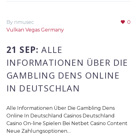
By nmusec
0
Vulkan Vegas Germany
21 SEP:
ALLE
INFORMATIONEN ÜBER DIE
GAMBLING DENS ONLINE
IN DEUTSCHLAN
Alle Informationen Über Die Gambling Dens
Online In Deutschland Casinos Deutschland
Casino On-line Spielen Bei Netbet Casino Content
Neue Zahlungsoptionen…